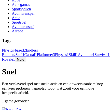
Actie
Actiegames
Sportspellen
Avonturenspel
Actie
Sportspel
Avonturenspel
Arcade
Tags
Physics-based
2
Endless
Runner
4
Snel
1
Casual
1
Platformer
3
Physics
1
Skill
1
Avontuur
1
Survival
1
Royale
1
More
Snel
Een verslavend spel met snelle actie en een onweerstaanbare 'nog
één keer proberen' gameplay-loop, wat zorgt voor een hoge
herspeelbaarheid.
1 game gevonden