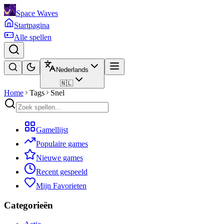
Space Waves
Startpagina
Alle spellen
Nederlands
🇳🇱
Home
Tags
Snel
Gamellijst
Populaire games
Nieuwe games
Recent gespeeld
Mijn Favorieten
Categorieën