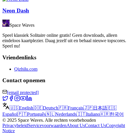
Neon Dash
Space Waves
Speel klassiek Solitaire online gratis! Geen downloads, alleen
eindeloos kaartplezier. Daag jezelf uit en behaal nieuwe topscores.
Speel nu!
Vriendenlinks
Qizhilu.com
Contact opnemen
[email protected]
🇺🇸
English
🇩🇪
Deutsch
🇫🇷
Français
🇯🇵
日本語
🇪🇸
Español
🇵🇹
Português
🇳🇱
Nederlands
🇮🇹
Italiano
🇰🇷
한국어
©
2025
Space Waves
.
Alle rechten voorbehouden
Privacybeleid
Servicevoorwaarden
About Us
Contact Us
Copyright
Notice