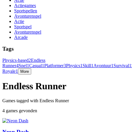
Actie
Actiegames
Sportspellen
Avonturenspel
Actie
Sportspel
Avonturenspel
Arcade
Tags
Physics-based
2
Endless
Runner
4
Snel
1
Casual
1
Platformer
3
Physics
1
Skill
1
Avontuur
1
Survival
1
Royale
1
More
Endless Runner
Games tagged with Endless Runner
4 games gevonden
Neon Dash