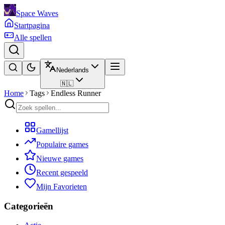
Space Waves
Startpagina
Alle spellen
Nederlands
🇳🇱
Home
Tags
Endless Runner
Gamellijst
Populaire games
Nieuwe games
Recent gespeeld
Mijn Favorieten
Categorieën