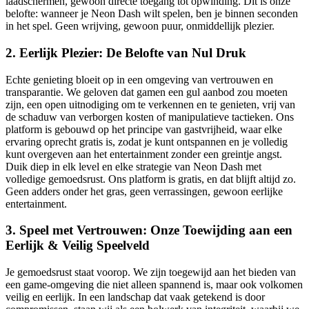
laadschermen, gewoon directe toegang tot opwinding. Dit is onze
belofte: wanneer je Neon Dash wilt spelen, ben je binnen seconden
in het spel. Geen wrijving, gewoon puur, onmiddellijk plezier.
2. Eerlijk Plezier: De Belofte van Nul Druk
Echte genieting bloeit op in een omgeving van vertrouwen en
transparantie. We geloven dat gamen een gul aanbod zou moeten
zijn, een open uitnodiging om te verkennen en te genieten, vrij van
de schaduw van verborgen kosten of manipulatieve tactieken. Ons
platform is gebouwd op het principe van gastvrijheid, waar elke
ervaring oprecht gratis is, zodat je kunt ontspannen en je volledig
kunt overgeven aan het entertainment zonder een greintje angst.
Duik diep in elk level en elke strategie van Neon Dash met
volledige gemoedsrust. Ons platform is gratis, en dat blijft altijd zo.
Geen adders onder het gras, geen verrassingen, gewoon eerlijke
entertainment.
3. Speel met Vertrouwen: Onze Toewijding aan een
Eerlijk & Veilig Speelveld
Je gemoedsrust staat voorop. We zijn toegewijd aan het bieden van
een game-omgeving die niet alleen spannend is, maar ook volkomen
veilig en eerlijk. In een landschap dat vaak getekend is door