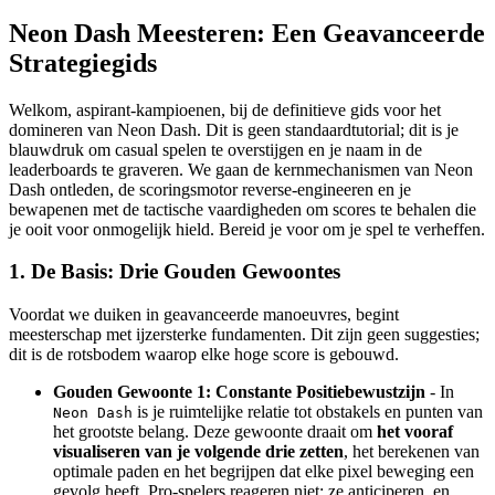
Neon Dash Meesteren: Een Geavanceerde
Strategiegids
Welkom, aspirant-kampioenen, bij de definitieve gids voor het
domineren van Neon Dash. Dit is geen standaardtutorial; dit is je
blauwdruk om casual spelen te overstijgen en je naam in de
leaderboards te graveren. We gaan de kernmechanismen van Neon
Dash ontleden, de scoringsmotor reverse-engineeren en je
bewapenen met de tactische vaardigheden om scores te behalen die
je ooit voor onmogelijk hield. Bereid je voor om je spel te verheffen.
1. De Basis: Drie Gouden Gewoontes
Voordat we duiken in geavanceerde manoeuvres, begint
meesterschap met ijzersterke fundamenten. Dit zijn geen suggesties;
dit is de rotsbodem waarop elke hoge score is gebouwd.
Gouden Gewoonte 1: Constante Positiebewustzijn
- In
is je ruimtelijke relatie tot obstakels en punten van
Neon Dash
het grootste belang. Deze gewoonte draait om
het vooraf
visualiseren van je volgende drie zetten
, het berekenen van
optimale paden en het begrijpen dat elke pixel beweging een
gevolg heeft. Pro-spelers reageren niet; ze anticiperen, en