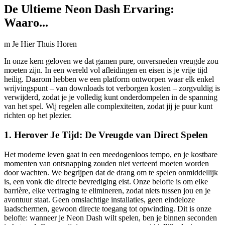
De Ultieme Neon Dash Ervaring:
Waaro...
m Je Hier Thuis Horen
In onze kern geloven we dat gamen pure, onversneden vreugde zou
moeten zijn. In een wereld vol afleidingen en eisen is je vrije tijd
heilig. Daarom hebben we een platform ontworpen waar elk enkel
wrijvingspunt – van downloads tot verborgen kosten – zorgvuldig is
verwijderd, zodat je je volledig kunt onderdompelen in de spanning
van het spel. Wij regelen alle complexiteiten, zodat jij je puur kunt
richten op het plezier.
1. Herover Je Tijd: De Vreugde van Direct Spelen
Het moderne leven gaat in een meedogenloos tempo, en je kostbare
momenten van ontsnapping zouden niet verteerd moeten worden
door wachten. We begrijpen dat de drang om te spelen onmiddellijk
is, een vonk die directe bevrediging eist. Onze belofte is om elke
barrière, elke vertraging te elimineren, zodat niets tussen jou en je
avontuur staat. Geen omslachtige installaties, geen eindeloze
laadschermen, gewoon directe toegang tot opwinding. Dit is onze
belofte: wanneer je Neon Dash wilt spelen, ben je binnen seconden