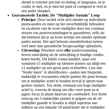
sleutel is extreme precisie en timing; te langzaam, en je
crasht; te snel, en je mist het punt of corrigeert te veel in
een ander obstakel.
Geavanceerde Tactiek: De "Multiplier Sustain" Loop
Principe:
Deze tactiek richt zich minder op individuele
puntwaarden en meer op het onverbiddelijk behouden
en escaleren van de score multiplier door een continue
stroom van puntverzamelingen te garanderen, zelfs als
dat betekent dat je op korte termijn iets minder optimale
paden neemt. Het spel beloont ononderbroken ketens
veel meer dan sporadische hoogwaardige ophaalsels.
Uitvoering:
Prioriteer eerst
elke
puntverzameling
boven ontwijking als de ontwijking je huidige combo-
keten breekt. Dit klinkt contra-intuïtief, maar een
sustained x5 multiplier op kleinere punten zal altijd een
x1 multiplier op een groot punt overtreffen. Leer dan
"feeder lanes" te identificeren—paden met frequente,
makkelijk te verzamelen enkele punten die puur bestaan
om je multiplier actief te houden terwijl je speurt naar
grotere clusters. Ten slotte, eenmaal een hoge multiplier
actief is, weersta de drang om elke verre punt na te
jagen; focus in plaats daarvan op
continuïteit
. Een lichte
omweg om 3 makkelijke punten te grijpen om de x8
multiplier gaande te houden is altijd superieur aan
mikken op een riskante 10-puntcluster die je multiplier