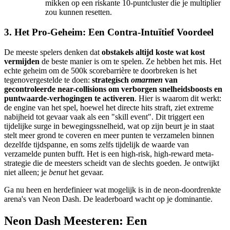
mikken op een riskante 10-puntcluster die je multiplier
zou kunnen resetten.
3. Het Pro-Geheim: Een Contra-Intuïtief Voordeel
De meeste spelers denken dat
obstakels altijd koste wat kost
vermijden
de beste manier is om te spelen. Ze hebben het mis. Het
echte geheim om de 500k scorebarrière te doorbreken is het
tegenovergestelde te doen:
strategisch
omarmen
van
gecontroleerde near-collisions om verborgen snelheidsboosts en
puntwaarde-verhogingen te activeren
. Hier is waarom dit werkt:
de engine van het spel, hoewel het directe hits straft, ziet extreme
nabijheid tot gevaar vaak als een "skill event". Dit triggert een
tijdelijke surge in bewegingssnelheid, wat op zijn beurt je in staat
stelt meer grond te coveren en meer punten te verzamelen binnen
dezelfde tijdspanne, en soms zelfs tijdelijk de waarde van
verzamelde punten bufft. Het is een high-risk, high-reward meta-
strategie die de meesters scheidt van de slechts goeden. Je ontwijkt
niet alleen; je
benut
het gevaar.
Ga nu heen en herdefinieer wat mogelijk is in de neon-doordrenkte
arena's van Neon Dash. De leaderboard wacht op je dominantie.
Neon Dash Meesteren: Een