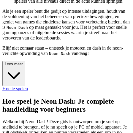
spelers van alle niveaus direct in de actie kunnen springen.
Als je een speler bent die gedijt op intense uitdagingen, houdt van
de voldoening van het beheersen van precieze bewegingen, en
geniet van games die eindeloze kansen voor verbetering bieden, dan
is
op maat gemaakt voor jou. Het is perfect voor snelle
Neon Dash
gamingpauzes of uitgebreide sessies waarin je streeft naar het
veroveren van de leaderboards.
Blijf niet zomaar staan – ontsteek je motoren en dash in de neon-
verlichte opwinding van
vandaag!
Neon Dash
Lees meer
Hoe te spelen
Hoe speel je Neon Dash: Je complete
handleiding voor beginners
Welkom bij Neon Dash! Deze gids is ontworpen om je snel op
snelheid te brengen, of je nu speelt op je PC of mobiel apparaat. Je
zult obstakels ontwijken en punten verzamelen als een pro in no