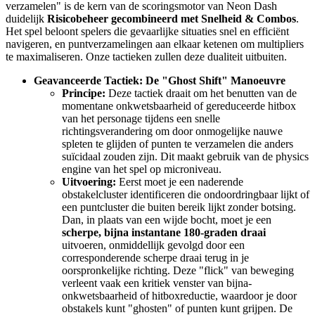
verzamelen" is de kern van de scoringsmotor van Neon Dash
duidelijk
Risicobeheer gecombineerd met Snelheid & Combos
.
Het spel beloont spelers die gevaarlijke situaties snel en efficiënt
navigeren, en puntverzamelingen aan elkaar ketenen om multipliers
te maximaliseren. Onze tactieken zullen deze dualiteit uitbuiten.
Geavanceerde Tactiek: De "Ghost Shift" Manoeuvre
Principe:
Deze tactiek draait om het benutten van de
momentane onkwetsbaarheid of gereduceerde hitbox
van het personage tijdens een snelle
richtingsverandering om door onmogelijke nauwe
spleten te glijden of punten te verzamelen die anders
suïcidaal zouden zijn. Dit maakt gebruik van de physics
engine van het spel op microniveau.
Uitvoering:
Eerst moet je een naderende
obstakelcluster identificeren die ondoordringbaar lijkt of
een puntcluster die buiten bereik lijkt zonder botsing.
Dan, in plaats van een wijde bocht, moet je een
scherpe, bijna instantane 180-graden draai
uitvoeren, onmiddellijk gevolgd door een
corresponderende scherpe draai terug in je
oorspronkelijke richting. Deze "flick" van beweging
verleent vaak een kritiek venster van bijna-
onkwetsbaarheid of hitboxreductie, waardoor je door
obstakels kunt "ghosten" of punten kunt grijpen. De