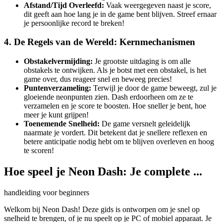
Afstand/Tijd Overleefd:
Vaak weergegeven naast je score,
dit geeft aan hoe lang je in de game bent blijven. Streef ernaar
je persoonlijke record te breken!
4. De Regels van de Wereld: Kernmechanismen
Obstakelvermijding:
Je grootste uitdaging is om alle
obstakels te ontwijken. Als je botst met een obstakel, is het
game over, dus reageer snel en beweeg precies!
Puntenverzameling:
Terwijl je door de game beweegt, zul je
gloeiende neonpunten zien. Dash erdoorheen om ze te
verzamelen en je score te boosten. Hoe sneller je bent, hoe
meer je kunt grijpen!
Toenemende Snelheid:
De game versnelt geleidelijk
naarmate je vordert. Dit betekent dat je snellere reflexen en
betere anticipatie nodig hebt om te blijven overleven en hoog
te scoren!
Hoe speel je Neon Dash: Je complete ...
handleiding voor beginners
Welkom bij Neon Dash! Deze gids is ontworpen om je snel op
snelheid te brengen, of je nu speelt op je PC of mobiel apparaat. Je