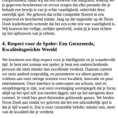
compromissen, staan wij als een bolwerk van integriteit, waarbij we
je gegevens beschermen en ervoor zorgen dat elke prestatie die je
behaalt een bewijs is van je echte vaardigheid, onbevlekt door
oneerlijk spel. We geloven dat echte competitie floreert in een
respectvol en beschermd ruimte. Jaag op die toppositie op de Neon
Dash leaderboards wetende dat het een echte test van vaardigheid is.
Wij bouwen het veilige, eerlijke speelveld, zodat jij je kunt richten
op het opbouwen van je erfenis.
4. Respect voor de Speler: Een Gecureerde,
Kwaliteitsgerichte Wereld
We koesteren een diep respect voor je intelligentie en je waardevolle
tijd. Je bent niet zomaar een speler; je bent een onderscheidende
persoon die niets minder dan excellentie verdient. Daarom cureren
we onze aanbod zorgvuldig, en presenteren we alleen games die
voldoen aan onze strenge normen voor kwaliteit, innovatie en puur
entertainment. Onze interface is ontworpen om schoon, snel en
onopdringerig te zijn, wat onze overtuiging weerspiegelt dat je focus
altijd op het spel zelf zou moeten liggen, niet op het navigeren door
rommel. Je vindt hier geen duizenden gekloonde games. We bieden
Neon Dash aan omdat we geloven dat het een uitzonderlijk spel is
dat je tijd waard is. Dat is onze curatoriële belofte: minder ruis, meer
van de kwaliteit die je verdient.