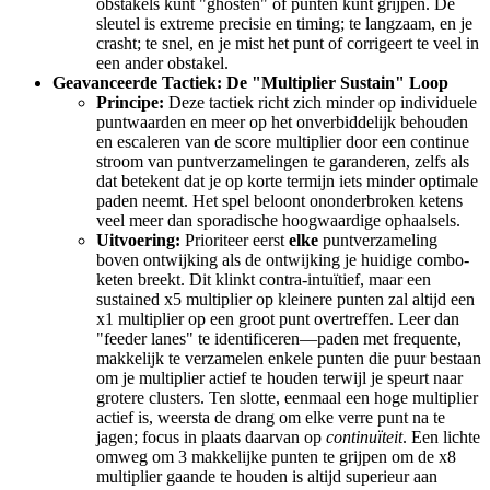
obstakels kunt "ghosten" of punten kunt grijpen. De
sleutel is extreme precisie en timing; te langzaam, en je
crasht; te snel, en je mist het punt of corrigeert te veel in
een ander obstakel.
Geavanceerde Tactiek: De "Multiplier Sustain" Loop
Principe:
Deze tactiek richt zich minder op individuele
puntwaarden en meer op het onverbiddelijk behouden
en escaleren van de score multiplier door een continue
stroom van puntverzamelingen te garanderen, zelfs als
dat betekent dat je op korte termijn iets minder optimale
paden neemt. Het spel beloont ononderbroken ketens
veel meer dan sporadische hoogwaardige ophaalsels.
Uitvoering:
Prioriteer eerst
elke
puntverzameling
boven ontwijking als de ontwijking je huidige combo-
keten breekt. Dit klinkt contra-intuïtief, maar een
sustained x5 multiplier op kleinere punten zal altijd een
x1 multiplier op een groot punt overtreffen. Leer dan
"feeder lanes" te identificeren—paden met frequente,
makkelijk te verzamelen enkele punten die puur bestaan
om je multiplier actief te houden terwijl je speurt naar
grotere clusters. Ten slotte, eenmaal een hoge multiplier
actief is, weersta de drang om elke verre punt na te
jagen; focus in plaats daarvan op
continuïteit
. Een lichte
omweg om 3 makkelijke punten te grijpen om de x8
multiplier gaande te houden is altijd superieur aan