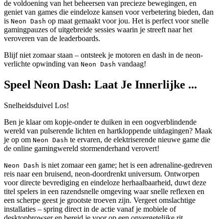
de voldoening van het beheersen van precieze bewegingen, en
geniet van games die eindeloze kansen voor verbetering bieden, dan
is
op maat gemaakt voor jou. Het is perfect voor snelle
Neon Dash
gamingpauzes of uitgebreide sessies waarin je streeft naar het
veroveren van de leaderboards.
Blijf niet zomaar staan – ontsteek je motoren en dash in de neon-
verlichte opwinding van
vandaag!
Neon Dash
Speel Neon Dash: Laat Je Innerlijke ...
Snelheidsduivel Los!
Ben je klaar om kopje-onder te duiken in een oogverblindende
wereld van pulserende lichten en hartkloppende uitdagingen? Maak
je op om
te ervaren, de elektriserende nieuwe game die
Neon Dash
de online gamingwereld stormenderhand verovert!
is niet zomaar een game; het is een adrenaline-gedreven
Neon Dash
reis naar een bruisend, neon-doordrenkt universum. Ontworpen
voor directe bevrediging en eindeloze herhaalbaarheid, duwt deze
titel spelers in een razendsnelle omgeving waar snelle reflexen en
een scherpe geest je grootste troeven zijn. Vergeet omslachtige
installaties – spring direct in de actie vanaf je mobiele of
desktopbrowser en bereid je voor op een onvergetelijke rit.