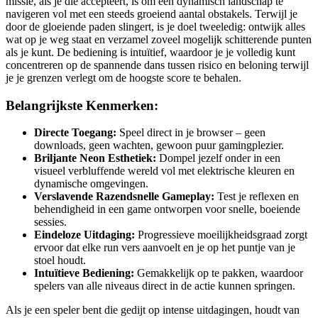
missie, als je die accepteert, is om een dynamisch landschap te
navigeren vol met een steeds groeiend aantal obstakels. Terwijl je
door de gloeiende paden slingert, is je doel tweeledig: ontwijk alles
wat op je weg staat en verzamel zoveel mogelijk schitterende punten
als je kunt. De bediening is intuïtief, waardoor je je volledig kunt
concentreren op de spannende dans tussen risico en beloning terwijl
je je grenzen verlegt om de hoogste score te behalen.
Belangrijkste Kenmerken:
Directe Toegang:
Speel direct in je browser – geen
downloads, geen wachten, gewoon puur gamingplezier.
Briljante Neon Esthetiek:
Dompel jezelf onder in een
visueel verbluffende wereld vol met elektrische kleuren en
dynamische omgevingen.
Verslavende Razendsnelle Gameplay:
Test je reflexen en
behendigheid in een game ontworpen voor snelle, boeiende
sessies.
Eindeloze Uitdaging:
Progressieve moeilijkheidsgraad zorgt
ervoor dat elke run vers aanvoelt en je op het puntje van je
stoel houdt.
Intuïtieve Bediening:
Gemakkelijk op te pakken, waardoor
spelers van alle niveaus direct in de actie kunnen springen.
Als je een speler bent die gedijt op intense uitdagingen, houdt van