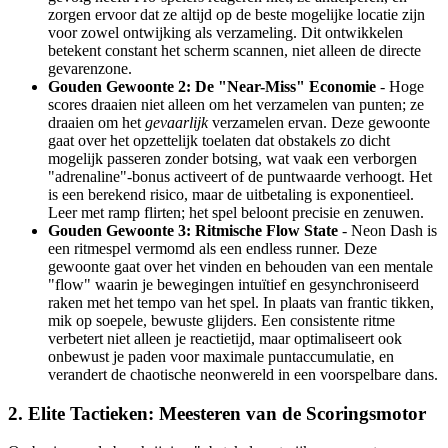
zorgen ervoor dat ze altijd op de beste mogelijke locatie zijn
voor zowel ontwijking als verzameling. Dit ontwikkelen
betekent constant het scherm scannen, niet alleen de directe
gevarenzone.
Gouden Gewoonte 2: De "Near-Miss" Economie
- Hoge
scores draaien niet alleen om het verzamelen van punten; ze
draaien om het
gevaarlijk
verzamelen ervan. Deze gewoonte
gaat over het opzettelijk toelaten dat obstakels zo dicht
mogelijk passeren zonder botsing, wat vaak een verborgen
"adrenaline"-bonus activeert of de puntwaarde verhoogt. Het
is een berekend risico, maar de uitbetaling is exponentieel.
Leer met ramp flirten; het spel beloont precisie en zenuwen.
Gouden Gewoonte 3: Ritmische Flow State
- Neon Dash is
een ritmespel vermomd als een endless runner. Deze
gewoonte gaat over het vinden en behouden van een mentale
"flow" waarin je bewegingen intuïtief en gesynchroniseerd
raken met het tempo van het spel. In plaats van frantic tikken,
mik op soepele, bewuste glijders. Een consistente ritme
verbetert niet alleen je reactietijd, maar optimaliseert ook
onbewust je paden voor maximale puntaccumulatie, en
verandert de chaotische neonwereld in een voorspelbare dans.
2. Elite Tactieken: Meesteren van de Scoringsmotor