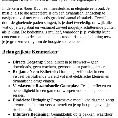
In de kern is
een meesterklas in elegante eenvoud. Je
Neon Dash
missie, als je die accepteert, is om een dynamisch landschap te
navigeren vol met een steeds groeiend aantal obstakels. Terwijl je
door de gloeiende paden slingert, is je doel tweeledig: ontwijk alles
wat op je weg staat en verzamel zoveel mogelijk schitterende punten
als je kunt. De bediening is intuïtief, waardoor je je volledig kunt
concentreren op de spannende dans tussen risico en beloning terwijl
je je grenzen verlegt om de hoogste score te behalen.
Belangrijkste Kenmerken:
Directe Toegang:
Speel direct in je browser – geen
downloads, geen wachten, gewoon puur gamingplezier.
Briljante Neon Esthetiek:
Dompel jezelf onder in een
visueel verbluffende wereld vol met elektrische kleuren en
dynamische omgevingen.
Verslavende Razendsnelle Gameplay:
Test je reflexen en
behendigheid in een game ontworpen voor snelle, boeiende
sessies.
Eindeloze Uitdaging:
Progressieve moeilijkheidsgraad zorgt
ervoor dat elke run vers aanvoelt en je op het puntje van je
stoel houdt.
Intuïtieve Bediening:
Gemakkelijk op te pakken, waardoor