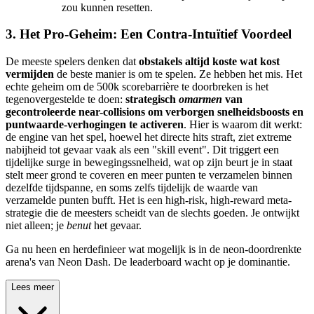
zou kunnen resetten.
3. Het Pro-Geheim: Een Contra-Intuïtief Voordeel
De meeste spelers denken dat
obstakels altijd koste wat kost
vermijden
de beste manier is om te spelen. Ze hebben het mis. Het
echte geheim om de 500k scorebarrière te doorbreken is het
tegenovergestelde te doen:
strategisch
omarmen
van
gecontroleerde near-collisions om verborgen snelheidsboosts en
puntwaarde-verhogingen te activeren
. Hier is waarom dit werkt:
de engine van het spel, hoewel het directe hits straft, ziet extreme
nabijheid tot gevaar vaak als een "skill event". Dit triggert een
tijdelijke surge in bewegingssnelheid, wat op zijn beurt je in staat
stelt meer grond te coveren en meer punten te verzamelen binnen
dezelfde tijdspanne, en soms zelfs tijdelijk de waarde van
verzamelde punten bufft. Het is een high-risk, high-reward meta-
strategie die de meesters scheidt van de slechts goeden. Je ontwijkt
niet alleen; je
benut
het gevaar.
Ga nu heen en herdefinieer wat mogelijk is in de neon-doordrenkte
arena's van Neon Dash. De leaderboard wacht op je dominantie.
Lees meer