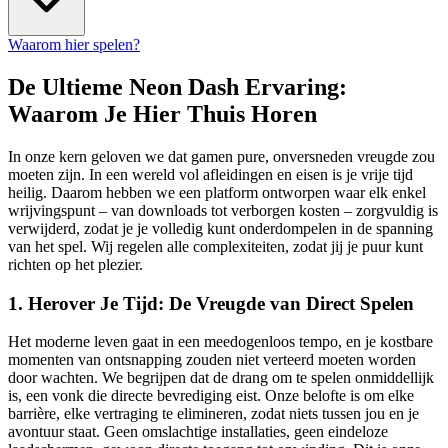
Waarom hier spelen?
De Ultieme Neon Dash Ervaring:
Waarom Je Hier Thuis Horen
In onze kern geloven we dat gamen pure, onversneden vreugde zou
moeten zijn. In een wereld vol afleidingen en eisen is je vrije tijd
heilig. Daarom hebben we een platform ontworpen waar elk enkel
wrijvingspunt – van downloads tot verborgen kosten – zorgvuldig is
verwijderd, zodat je je volledig kunt onderdompelen in de spanning
van het spel. Wij regelen alle complexiteiten, zodat jij je puur kunt
richten op het plezier.
1. Herover Je Tijd: De Vreugde van Direct Spelen
Het moderne leven gaat in een meedogenloos tempo, en je kostbare
momenten van ontsnapping zouden niet verteerd moeten worden
door wachten. We begrijpen dat de drang om te spelen onmiddellijk
is, een vonk die directe bevrediging eist. Onze belofte is om elke
barrière, elke vertraging te elimineren, zodat niets tussen jou en je
avontuur staat. Geen omslachtige installaties, geen eindeloze