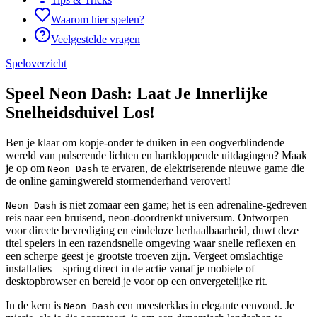
Waarom hier spelen?
Veelgestelde vragen
Speloverzicht
Speel Neon Dash: Laat Je Innerlijke
Snelheidsduivel Los!
Ben je klaar om kopje-onder te duiken in een oogverblindende
wereld van pulserende lichten en hartkloppende uitdagingen? Maak
je op om
te ervaren, de elektriserende nieuwe game die
Neon Dash
de online gamingwereld stormenderhand verovert!
is niet zomaar een game; het is een adrenaline-gedreven
Neon Dash
reis naar een bruisend, neon-doordrenkt universum. Ontworpen
voor directe bevrediging en eindeloze herhaalbaarheid, duwt deze
titel spelers in een razendsnelle omgeving waar snelle reflexen en
een scherpe geest je grootste troeven zijn. Vergeet omslachtige
installaties – spring direct in de actie vanaf je mobiele of
desktopbrowser en bereid je voor op een onvergetelijke rit.
In de kern is
een meesterklas in elegante eenvoud. Je
Neon Dash