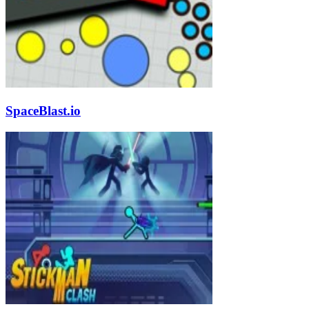
SpaceBlast.io