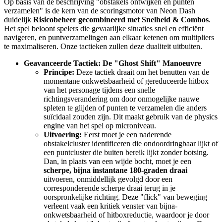
Op basis van de beschrijving "obstakels ontwijken en punten
verzamelen" is de kern van de scoringsmotor van Neon Dash
duidelijk
Risicobeheer gecombineerd met Snelheid & Combos
.
Het spel beloont spelers die gevaarlijke situaties snel en efficiënt
navigeren, en puntverzamelingen aan elkaar ketenen om multipliers
te maximaliseren. Onze tactieken zullen deze dualiteit uitbuiten.
Geavanceerde Tactiek: De "Ghost Shift" Manoeuvre
Principe:
Deze tactiek draait om het benutten van de
momentane onkwetsbaarheid of gereduceerde hitbox
van het personage tijdens een snelle
richtingsverandering om door onmogelijke nauwe
spleten te glijden of punten te verzamelen die anders
suïcidaal zouden zijn. Dit maakt gebruik van de physics
engine van het spel op microniveau.
Uitvoering:
Eerst moet je een naderende
obstakelcluster identificeren die ondoordringbaar lijkt of
een puntcluster die buiten bereik lijkt zonder botsing.
Dan, in plaats van een wijde bocht, moet je een
scherpe, bijna instantane 180-graden draai
uitvoeren, onmiddellijk gevolgd door een
corresponderende scherpe draai terug in je
oorspronkelijke richting. Deze "flick" van beweging
verleent vaak een kritiek venster van bijna-
onkwetsbaarheid of hitboxreductie, waardoor je door