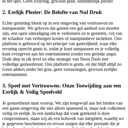
in het spel. Geen wrijving, gewoon puur, onmiddellijk plezier.
2. Eerlijk Plezier: De Belofte van Nul Druk
Echte genieting bloeit op in een omgeving van vertrouwen en
transparantie. We geloven dat gamen een gul aanbod zou moeten
zijn, een open uitnodiging om te verkennen en te genieten, vrij van
de schaduw van verborgen kosten of manipulatieve tactieken. Ons
platform is gebouwd op het principe van gastvrijheid, waar elke
ervaring oprecht gratis is, zodat je kunt ontspannen en je volledig
kunt overgeven aan het entertainment zonder een greintje angst.
Duik diep in elk level en elke strategie van Neon Dash met
volledige gemoedsrust. Ons platform is gratis, en dat blijft altijd zo.
Geen adders onder het gras, geen verrassingen, gewoon eerlijke
entertainment.
3. Speel met Vertrouwen: Onze Toewijding aan een
Eerlijk & Veilig Speelveld
Je gemoedsrust staat voorop. We zijn toegewijd aan het bieden van
een game-omgeving die niet alleen spannend is, maar ook volkomen
veilig en eerlijk. In een landschap dat vaak getekend is door
compromissen, staan wij als een bolwerk van integriteit, waarbij we
je gegevens beschermen en ervoor zorgen dat elke prestatie die je