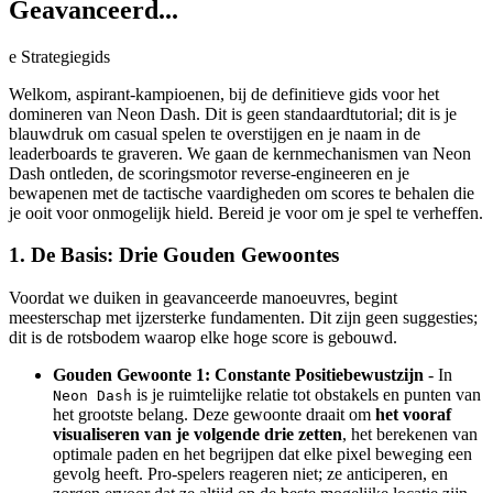
Geavanceerd...
e Strategiegids
Welkom, aspirant-kampioenen, bij de definitieve gids voor het
domineren van Neon Dash. Dit is geen standaardtutorial; dit is je
blauwdruk om casual spelen te overstijgen en je naam in de
leaderboards te graveren. We gaan de kernmechanismen van Neon
Dash ontleden, de scoringsmotor reverse-engineeren en je
bewapenen met de tactische vaardigheden om scores te behalen die
je ooit voor onmogelijk hield. Bereid je voor om je spel te verheffen.
1. De Basis: Drie Gouden Gewoontes
Voordat we duiken in geavanceerde manoeuvres, begint
meesterschap met ijzersterke fundamenten. Dit zijn geen suggesties;
dit is de rotsbodem waarop elke hoge score is gebouwd.
Gouden Gewoonte 1: Constante Positiebewustzijn
- In
is je ruimtelijke relatie tot obstakels en punten van
Neon Dash
het grootste belang. Deze gewoonte draait om
het vooraf
visualiseren van je volgende drie zetten
, het berekenen van
optimale paden en het begrijpen dat elke pixel beweging een
gevolg heeft. Pro-spelers reageren niet; ze anticiperen, en