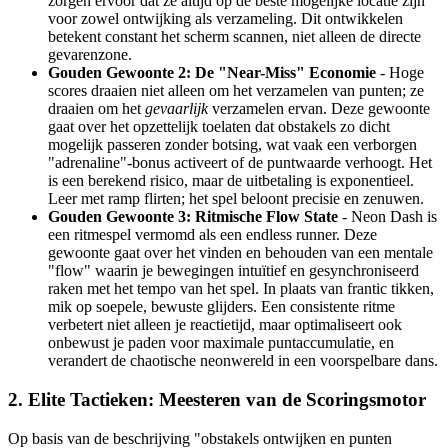
zorgen ervoor dat ze altijd op de beste mogelijke locatie zijn
voor zowel ontwijking als verzameling. Dit ontwikkelen
betekent constant het scherm scannen, niet alleen de directe
gevarenzone.
Gouden Gewoonte 2: De "Near-Miss" Economie
- Hoge
scores draaien niet alleen om het verzamelen van punten; ze
draaien om het
gevaarlijk
verzamelen ervan. Deze gewoonte
gaat over het opzettelijk toelaten dat obstakels zo dicht
mogelijk passeren zonder botsing, wat vaak een verborgen
"adrenaline"-bonus activeert of de puntwaarde verhoogt. Het
is een berekend risico, maar de uitbetaling is exponentieel.
Leer met ramp flirten; het spel beloont precisie en zenuwen.
Gouden Gewoonte 3: Ritmische Flow State
- Neon Dash is
een ritmespel vermomd als een endless runner. Deze
gewoonte gaat over het vinden en behouden van een mentale
"flow" waarin je bewegingen intuïtief en gesynchroniseerd
raken met het tempo van het spel. In plaats van frantic tikken,
mik op soepele, bewuste glijders. Een consistente ritme
verbetert niet alleen je reactietijd, maar optimaliseert ook
onbewust je paden voor maximale puntaccumulatie, en
verandert de chaotische neonwereld in een voorspelbare dans.
2. Elite Tactieken: Meesteren van de Scoringsmotor
Op basis van de beschrijving "obstakels ontwijken en punten