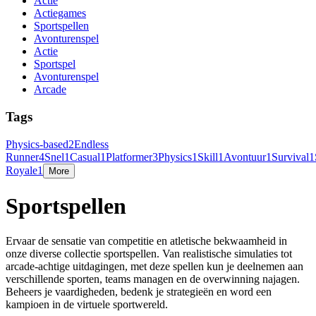
Actie
Actiegames
Sportspellen
Avonturenspel
Actie
Sportspel
Avonturenspel
Arcade
Tags
Physics-based
2
Endless
Runner
4
Snel
1
Casual
1
Platformer
3
Physics
1
Skill
1
Avontuur
1
Survival
1
Royale
1
More
Sportspellen
Ervaar de sensatie van competitie en atletische bekwaamheid in
onze diverse collectie sportspellen. Van realistische simulaties tot
arcade-achtige uitdagingen, met deze spellen kun je deelnemen aan
verschillende sporten, teams managen en de overwinning najagen.
Beheers je vaardigheden, bedenk je strategieën en word een
kampioen in de virtuele sportwereld.