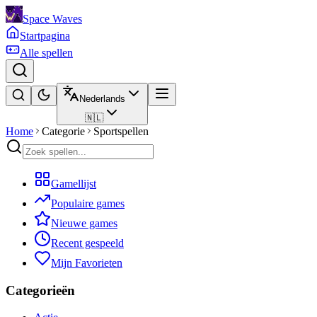
Space Waves
Startpagina
Alle spellen
Nederlands
🇳🇱
Home
Categorie
Sportspellen
Gamellijst
Populaire games
Nieuwe games
Recent gespeeld
Mijn Favorieten
Categorieën