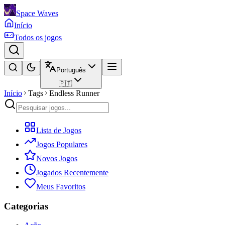
Space Waves
Início
Todos os jogos
Português
🇵🇹
Início
Tags
Endless Runner
Lista de Jogos
Jogos Populares
Novos Jogos
Jogados Recentemente
Meus Favoritos
Categorias