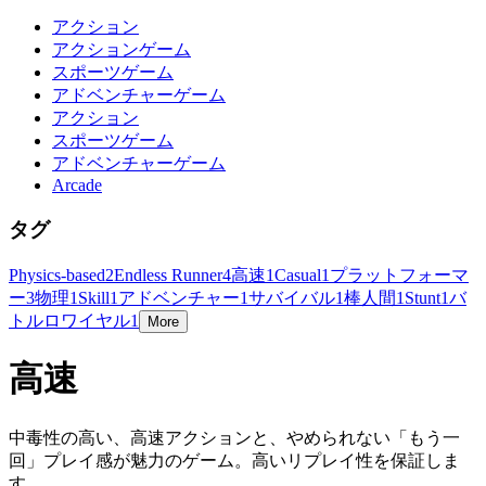
アクション
アクションゲーム
スポーツゲーム
アドベンチャーゲーム
アクション
スポーツゲーム
アドベンチャーゲーム
Arcade
タグ
Physics-based
2
Endless Runner
4
高速
1
Casual
1
プラットフォーマ
ー
3
物理
1
Skill
1
アドベンチャー
1
サバイバル
1
棒人間
1
Stunt
1
バ
トルロワイヤル
1
More
高速
中毒性の高い、高速アクションと、やめられない「もう一
回」プレイ感が魅力のゲーム。高いリプレイ性を保証しま
す。