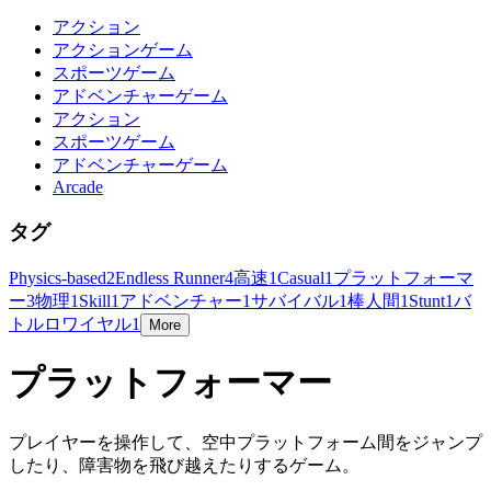
アクション
アクションゲーム
スポーツゲーム
アドベンチャーゲーム
アクション
スポーツゲーム
アドベンチャーゲーム
Arcade
タグ
Physics-based
2
Endless Runner
4
高速
1
Casual
1
プラットフォーマ
ー
3
物理
1
Skill
1
アドベンチャー
1
サバイバル
1
棒人間
1
Stunt
1
バ
トルロワイヤル
1
More
プラットフォーマー
プレイヤーを操作して、空中プラットフォーム間をジャンプ
したり、障害物を飛び越えたりするゲーム。