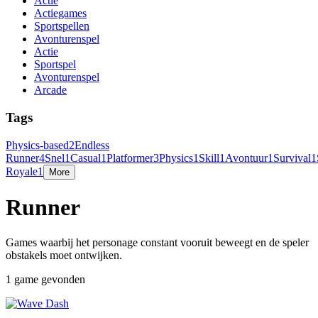
Actie
Actiegames
Sportspellen
Avonturenspel
Actie
Sportspel
Avonturenspel
Arcade
Tags
Physics-based
2
Endless
Runner
4
Snel
1
Casual
1
Platformer
3
Physics
1
Skill
1
Avontuur
1
Survival
1
Royale
1
More
Runner
Games waarbij het personage constant vooruit beweegt en de speler
obstakels moet ontwijken.
1 game gevonden