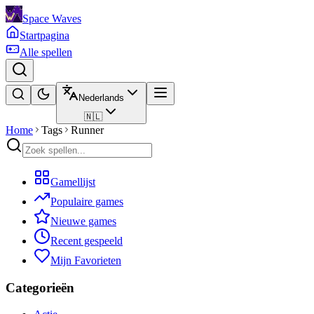
Space Waves
Startpagina
Alle spellen
Nederlands
🇳🇱
Home
Tags
Runner
Gamellijst
Populaire games
Nieuwe games
Recent gespeeld
Mijn Favorieten
Categorieën