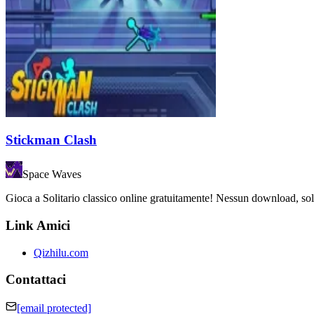
Stickman Clash
Space Waves
Gioca a Solitario classico online gratuitamente! Nessun download, solo 
Link Amici
Qizhilu.com
Contattaci
[email protected]