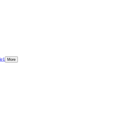
le
1
More