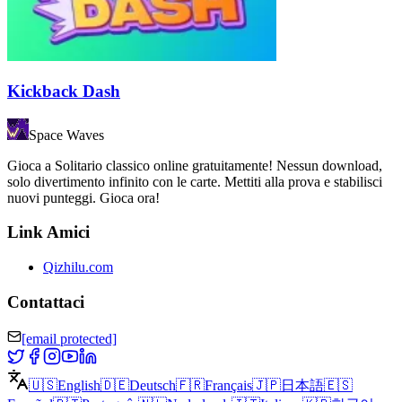
Kickback Dash
Space Waves
Gioca a Solitario classico online gratuitamente! Nessun download,
solo divertimento infinito con le carte. Mettiti alla prova e stabilisci
nuovi punteggi. Gioca ora!
Link Amici
Qizhilu.com
Contattaci
[email protected]
🇺🇸
English
🇩🇪
Deutsch
🇫🇷
Français
🇯🇵
日本語
🇪🇸