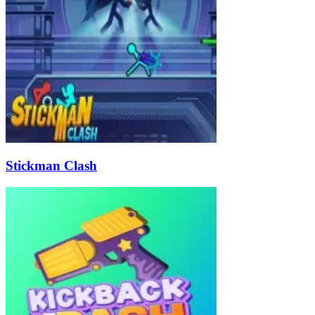
Stickman Clash