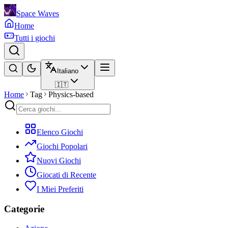
Space Waves
Home
Tutti i giochi
Italiano
🇮🇹
Home
Tag
Physics-based
Elenco Giochi
Giochi Popolari
Nuovi Giochi
Giocati di Recente
I Miei Preferiti
Categorie