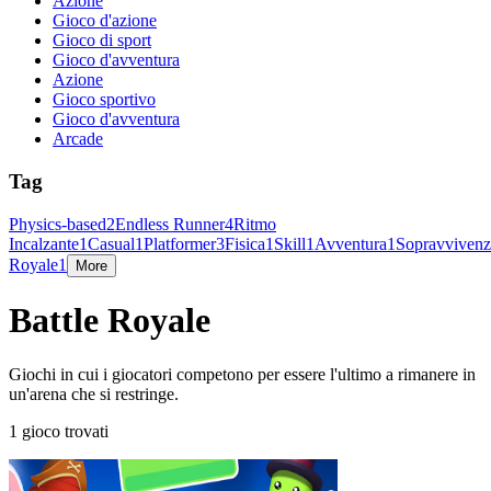
Azione
Gioco d'azione
Gioco di sport
Gioco d'avventura
Azione
Gioco sportivo
Gioco d'avventura
Arcade
Tag
Physics-based
2
Endless Runner
4
Ritmo
Incalzante
1
Casual
1
Platformer
3
Fisica
1
Skill
1
Avventura
1
Sopravvivenz
Royale
1
More
Battle Royale
Giochi in cui i giocatori competono per essere l'ultimo a rimanere in
un'arena che si restringe.
1 gioco trovati