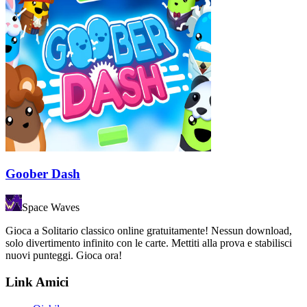
Goober Dash
Space Waves
Gioca a Solitario classico online gratuitamente! Nessun download,
solo divertimento infinito con le carte. Mettiti alla prova e stabilisci
nuovi punteggi. Gioca ora!
Link Amici