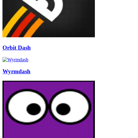
Orbit Dash
Wyrmdash