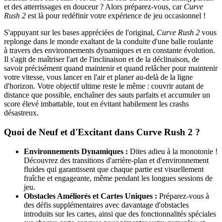
et des atterrissages en douceur ? Alors préparez-vous, car
Curve
Rush 2
est là pour redéfinir votre expérience de jeu occasionnel !
S'appuyant sur les bases appréciées de l'original,
Curve Rush 2
vous
replonge dans le monde exaltant de la conduite d'une balle roulante
à travers des environnements dynamiques et en constante évolution.
Il s'agit de maîtriser l'art de l'inclinaison et de la déclinaison, de
savoir précisément quand maintenir et quand relâcher pour maintenir
votre vitesse, vous lancer en l'air et planer au-delà de la ligne
d'horizon. Votre objectif ultime reste le même : couvrir autant de
distance que possible, enchaîner des sauts parfaits et accumuler un
score élevé imbattable, tout en évitant habilement les crashs
désastreux.
Quoi de Neuf et d'Excitant dans Curve Rush 2 ?
Environnements Dynamiques :
Dites adieu à la monotonie !
Découvrez des transitions d'arrière-plan et d'environnement
fluides qui garantissent que chaque partie est visuellement
fraîche et engageante, même pendant les longues sessions de
jeu.
Obstacles Améliorés et Cartes Uniques :
Préparez-vous à
des défis supplémentaires avec davantage d'obstacles
introduits sur les cartes, ainsi que des fonctionnalités spéciales