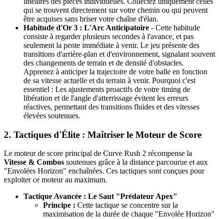
linéaires des pièces individuelles. Collectez uniquement celles
qui se trouvent directement sur votre chemin ou qui peuvent
être acquises sans briser votre chaîne d'élan.
Habitude d'Or 3 : L'Arc Anticipatoire
- Cette habitude
consiste à regarder plusieurs secondes à l'avance, et pas
seulement la pente immédiate à venir. Le jeu présente des
transitions d'arrière-plan et d'environnement, signalant souvent
des changements de terrain et de densité d'obstacles.
Apprenez à anticiper la trajectoire de votre balle en fonction
de sa vitesse actuelle et du terrain à venir. Pourquoi c'est
essentiel : Les ajustements proactifs de votre timing de
libération et de l'angle d'atterrissage évitent les erreurs
réactives, permettant des transitions fluides et des vitesses
élevées soutenues.
2. Tactiques d'Élite : Maîtriser le Moteur de Score
Le moteur de score principal de Curve Rush 2 récompense la
Vitesse & Combos
soutenues grâce à la distance parcourue et aux
"Envolées Horizon" enchaînées. Ces tactiques sont conçues pour
exploiter ce moteur au maximum.
Tactique Avancée : Le Saut "Prédateur Apex"
Principe :
Cette tactique se concentre sur la
maximisation de la durée de chaque "Envolée Horizon"