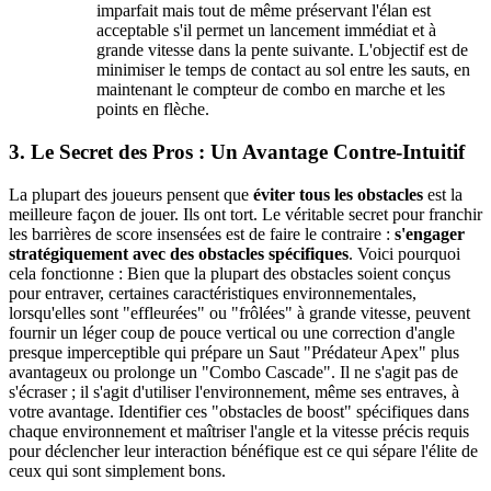
imparfait mais tout de même préservant l'élan est
acceptable s'il permet un lancement immédiat et à
grande vitesse dans la pente suivante. L'objectif est de
minimiser le temps de contact au sol entre les sauts, en
maintenant le compteur de combo en marche et les
points en flèche.
3. Le Secret des Pros : Un Avantage Contre-Intuitif
La plupart des joueurs pensent que
éviter tous les obstacles
est la
meilleure façon de jouer. Ils ont tort. Le véritable secret pour franchir
les barrières de score insensées est de faire le contraire :
s'engager
stratégiquement avec des obstacles spécifiques
. Voici pourquoi
cela fonctionne : Bien que la plupart des obstacles soient conçus
pour entraver, certaines caractéristiques environnementales,
lorsqu'elles sont "effleurées" ou "frôlées" à grande vitesse, peuvent
fournir un léger coup de pouce vertical ou une correction d'angle
presque imperceptible qui prépare un Saut "Prédateur Apex" plus
avantageux ou prolonge un "Combo Cascade". Il ne s'agit pas de
s'écraser ; il s'agit d'utiliser l'environnement, même ses entraves, à
votre avantage. Identifier ces "obstacles de boost" spécifiques dans
chaque environnement et maîtriser l'angle et la vitesse précis requis
pour déclencher leur interaction bénéfique est ce qui sépare l'élite de
ceux qui sont simplement bons.