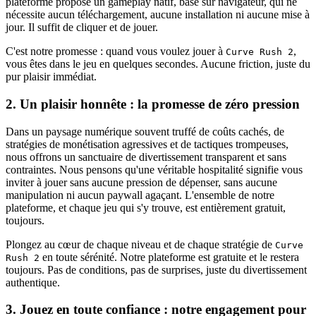
plateforme propose un gameplay natif, basé sur navigateur, qui ne
nécessite aucun téléchargement, aucune installation ni aucune mise à
jour. Il suffit de cliquer et de jouer.
C'est notre promesse : quand vous voulez jouer à
,
Curve Rush 2
vous êtes dans le jeu en quelques secondes. Aucune friction, juste du
pur plaisir immédiat.
2. Un plaisir honnête : la promesse de zéro pression
Dans un paysage numérique souvent truffé de coûts cachés, de
stratégies de monétisation agressives et de tactiques trompeuses,
nous offrons un sanctuaire de divertissement transparent et sans
contraintes. Nous pensons qu'une véritable hospitalité signifie vous
inviter à jouer sans aucune pression de dépenser, sans aucune
manipulation ni aucun paywall agaçant. L'ensemble de notre
plateforme, et chaque jeu qui s'y trouve, est entièrement gratuit,
toujours.
Plongez au cœur de chaque niveau et de chaque stratégie de
Curve
en toute sérénité. Notre plateforme est gratuite et le restera
Rush 2
toujours. Pas de conditions, pas de surprises, juste du divertissement
authentique.
3. Jouez en toute confiance : notre engagement pour