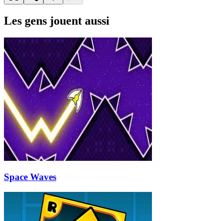
Les gens jouent aussi
Space Waves