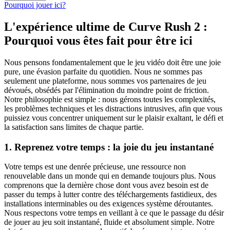
Pourquoi jouer ici?
L'expérience ultime de Curve Rush 2 :
Pourquoi vous êtes fait pour être ici
Nous pensons fondamentalement que le jeu vidéo doit être une joie
pure, une évasion parfaite du quotidien. Nous ne sommes pas
seulement une plateforme, nous sommes vos partenaires de jeu
dévoués, obsédés par l'élimination du moindre point de friction.
Notre philosophie est simple : nous gérons toutes les complexités,
les problèmes techniques et les distractions intrusives, afin que vous
puissiez vous concentrer uniquement sur le plaisir exaltant, le défi et
la satisfaction sans limites de chaque partie.
1. Reprenez votre temps : la joie du jeu instantané
Votre temps est une denrée précieuse, une ressource non
renouvelable dans un monde qui en demande toujours plus. Nous
comprenons que la dernière chose dont vous avez besoin est de
passer du temps à lutter contre des téléchargements fastidieux, des
installations interminables ou des exigences système déroutantes.
Nous respectons votre temps en veillant à ce que le passage du désir
de jouer au jeu soit instantané, fluide et absolument simple. Notre