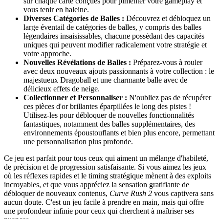
sur chaque carte conçues pour pimenter votre gameplay et
vous tenir en haleine.
Diverses Catégories de Balles :
Découvrez et débloquez un
large éventail de catégories de balles, y compris des balles
légendaires insaisissables, chacune possédant des capacités
uniques qui peuvent modifier radicalement votre stratégie et
votre approche.
Nouvelles Révélations de Balles :
Préparez-vous à rouler
avec deux nouveaux ajouts passionnants à votre collection : le
majestueux Dragoball et une charmante balle avec de
délicieux effets de neige.
Collectionner et Personnaliser :
N'oubliez pas de récupérer
ces pièces d'or brillantes éparpillées le long des pistes !
Utilisez-les pour débloquer de nouvelles fonctionnalités
fantastiques, notamment des balles supplémentaires, des
environnements époustouflants et bien plus encore, permettant
une personnalisation plus profonde.
Ce jeu est parfait pour tous ceux qui aiment un mélange d'habileté,
de précision et de progression satisfaisante. Si vous aimez les jeux
où les réflexes rapides et le timing stratégique mènent à des exploits
incroyables, et que vous appréciez la sensation gratifiante de
débloquer de nouveaux contenus,
Curve Rush 2
vous captivera sans
aucun doute. C'est un jeu facile à prendre en main, mais qui offre
une profondeur infinie pour ceux qui cherchent à maîtriser ses