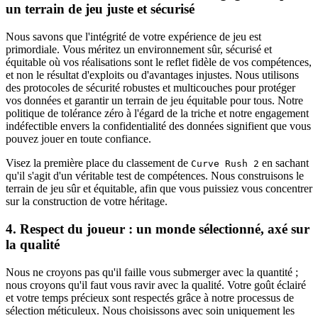
un terrain de jeu juste et sécurisé
Nous savons que l'intégrité de votre expérience de jeu est
primordiale. Vous méritez un environnement sûr, sécurisé et
équitable où vos réalisations sont le reflet fidèle de vos compétences,
et non le résultat d'exploits ou d'avantages injustes. Nous utilisons
des protocoles de sécurité robustes et multicouches pour protéger
vos données et garantir un terrain de jeu équitable pour tous. Notre
politique de tolérance zéro à l'égard de la triche et notre engagement
indéfectible envers la confidentialité des données signifient que vous
pouvez jouer en toute confiance.
Visez la première place du classement de
en sachant
Curve Rush 2
qu'il s'agit d'un véritable test de compétences. Nous construisons le
terrain de jeu sûr et équitable, afin que vous puissiez vous concentrer
sur la construction de votre héritage.
4. Respect du joueur : un monde sélectionné, axé sur
la qualité
Nous ne croyons pas qu'il faille vous submerger avec la quantité ;
nous croyons qu'il faut vous ravir avec la qualité. Votre goût éclairé
et votre temps précieux sont respectés grâce à notre processus de
sélection méticuleux. Nous choisissons avec soin uniquement les