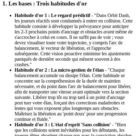
1. Les bases : Trois habitudes d'or
Habitude d'or 1 : Le regard prédictif
- "Dans Orbit Dash,
les joueurs réactifs sont condamnés à entrer en collision. Cette
habitude consiste à développer la prévoyance pour anticiper
les 2-3 prochains points d'ancrage et obstacles
avant
même de
s'accrocher à celui en cours. Il ne suffit pas de voir ; vous
devez visualiser toute votre trajectoire, y compris l'arc de
balancement, le vecteur de libération, et l'approche
subséquente. Cette vision proactive minimise les ajustements
paniqués de dernière seconde qui mènent souvent à des
crashes."
Habitude d'or 2 : La micro-gestion de l'élan
- "Chaque
balancement accumule ou dissipe l'élan. Cette habitude se
concentre sur la compréhension de la durée de maintien
nécessaire, et du point dans l'arc de balancement pour libérer,
afin de transporter une vitesse avant optimale vers la section
suivante. Libérer trop tôt ou trop tard à un point d'ancrage
peut tuer votre élan, forçant des corrections maladroites et
lentes qui vous exposent plus longtemps aux obstacles.
Maîtrisez la libération au 'point doux' pour une progression
continue et fluide."
Habitude d'or 3 : L'état d'esprit 'Sans collision'
- "Bien
que les collisions soient inévitables pour les débutants, les
joueurs élites abordent chaque run avec la conviction absolue