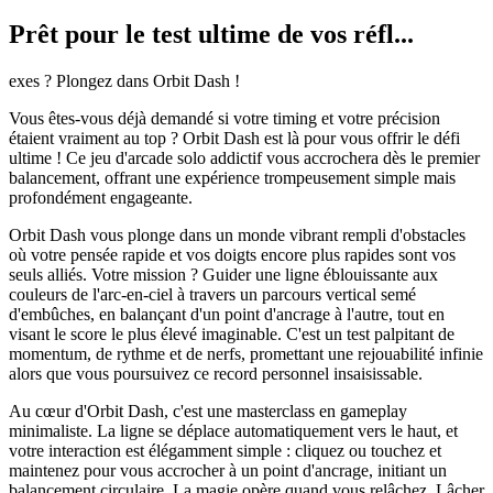
Prêt pour le test ultime de vos réfl...
exes ? Plongez dans Orbit Dash !
Vous êtes-vous déjà demandé si votre timing et votre précision
étaient vraiment au top ? Orbit Dash est là pour vous offrir le défi
ultime ! Ce jeu d'arcade solo addictif vous accrochera dès le premier
balancement, offrant une expérience trompeusement simple mais
profondément engageante.
Orbit Dash vous plonge dans un monde vibrant rempli d'obstacles
où votre pensée rapide et vos doigts encore plus rapides sont vos
seuls alliés. Votre mission ? Guider une ligne éblouissante aux
couleurs de l'arc-en-ciel à travers un parcours vertical semé
d'embûches, en balançant d'un point d'ancrage à l'autre, tout en
visant le score le plus élevé imaginable. C'est un test palpitant de
momentum, de rythme et de nerfs, promettant une rejouabilité infinie
alors que vous poursuivez ce record personnel insaisissable.
Au cœur d'Orbit Dash, c'est une masterclass en gameplay
minimaliste. La ligne se déplace automatiquement vers le haut, et
votre interaction est élégamment simple : cliquez ou touchez et
maintenez pour vous accrocher à un point d'ancrage, initiant un
balancement circulaire. La magie opère quand vous relâchez. Lâcher