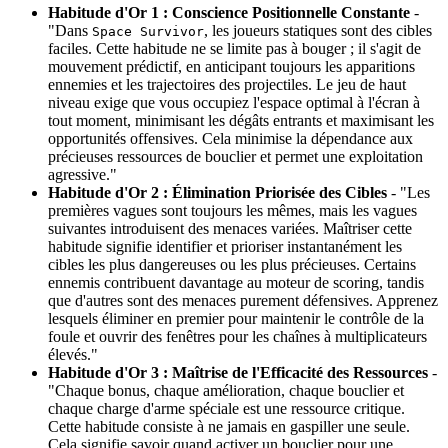
Habitude d'Or 1 : Conscience Positionnelle Constante
-
"Dans
, les joueurs statiques sont des cibles
Space Survivor
faciles. Cette habitude ne se limite pas à bouger ; il s'agit de
mouvement prédictif, en anticipant toujours les apparitions
ennemies et les trajectoires des projectiles. Le jeu de haut
niveau exige que vous occupiez l'espace optimal à l'écran à
tout moment, minimisant les dégâts entrants et maximisant les
opportunités offensives. Cela minimise la dépendance aux
précieuses ressources de bouclier et permet une exploitation
agressive."
Habitude d'Or 2 : Élimination Priorisée des Cibles
- "Les
premières vagues sont toujours les mêmes, mais les vagues
suivantes introduisent des menaces variées. Maîtriser cette
habitude signifie identifier et prioriser instantanément les
cibles les plus dangereuses ou les plus précieuses. Certains
ennemis contribuent davantage au moteur de scoring, tandis
que d'autres sont des menaces purement défensives. Apprenez
lesquels éliminer en premier pour maintenir le contrôle de la
foule et ouvrir des fenêtres pour les chaînes à multiplicateurs
élevés."
Habitude d'Or 3 : Maîtrise de l'Efficacité des Ressources
-
"Chaque bonus, chaque amélioration, chaque bouclier et
chaque charge d'arme spéciale est une ressource critique.
Cette habitude consiste à ne jamais en gaspiller une seule.
Cela signifie savoir quand activer un bouclier pour une