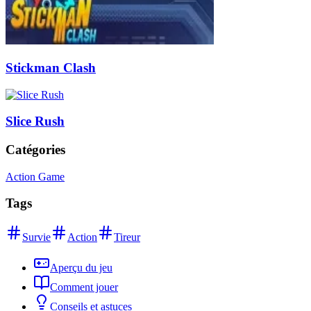
Stickman Clash
Slice Rush
Catégories
Action Game
Tags
Survie
Action
Tireur
Aperçu du jeu
Comment jouer
Conseils et astuces