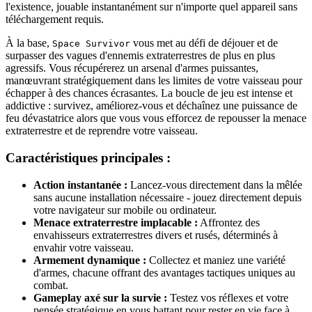
l'existence, jouable instantanément sur n'importe quel appareil sans
téléchargement requis.
À la base,
vous met au défi de déjouer et de
Space Survivor
surpasser des vagues d'ennemis extraterrestres de plus en plus
agressifs. Vous récupérerez un arsenal d'armes puissantes,
manœuvrant stratégiquement dans les limites de votre vaisseau pour
échapper à des chances écrasantes. La boucle de jeu est intense et
addictive : survivez, améliorez-vous et déchaînez une puissance de
feu dévastatrice alors que vous vous efforcez de repousser la menace
extraterrestre et de reprendre votre vaisseau.
Caractéristiques principales :
Action instantanée :
Lancez-vous directement dans la mêlée
sans aucune installation nécessaire - jouez directement depuis
votre navigateur sur mobile ou ordinateur.
Menace extraterrestre implacable :
Affrontez des
envahisseurs extraterrestres divers et rusés, déterminés à
envahir votre vaisseau.
Armement dynamique :
Collectez et maniez une variété
d'armes, chacune offrant des avantages tactiques uniques au
combat.
Gameplay axé sur la survie :
Testez vos réflexes et votre
pensée stratégique en vous battant pour rester en vie face à