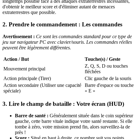
longtemps possible face à des attaques extraterrestres incessantes,
d'obtenir le meilleur score et d'éliminer autant de menaces
extraterrestres que possible.
2. Prendre le commandement : Les commandes
Avertissement :
Ce sont les commandes standard pour ce type de
jeu sur navigateur PC avec clavier/souris. Les commandes réelles
peuvent être légèrement différentes.
Action / But
Touche(s) / Geste
Z, Q, S, D ou touches
Mouvement principal
fléchées
Action principale (Tirer)
Clic gauche de la souris
Action secondaire (Utiliser une capacité
Barre d'espace ou touche
spéciale)
« E »
3. Lire le champ de bataille : Votre écran (HUD)
Barre de santé :
Généralement située dans le coin supérieur
gauche, cette barre vitale indique votre santé restante. Si elle
tombe à zéro, votre mission prend fin, alors surveillez-la de
près !
Score :
Situé en haut à droite, ce nombre suit vos points