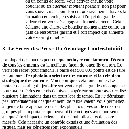
ou un bonus de score. Vous activez ensuite votre
bouclier au
tout dernier moment possible
, non pas pour
vous sauver, mais pour forcer agressivement à travers la
formation ennemie, en saisissant l'objet de grande
valeur et en vous désengageant immédiatement. Cela
échange une charge de bouclier momentanée contre un
gain de ressources garanti et à fort impact qui alimente
votre scoring durable.
3. Le Secret des Pros : Un Avantage Contre-Intuitif
La plupart des joueurs pensent que
nettoyer constamment l'écran
de tous les ennemis
est la meilleure façon de jouer. Ils ont tort. Le
véritable secret pour franchir la barre des 500 000 points est de faire
le contraire :
l'exploitation sélective des ennemis et la rétention
stratégique des ennemis
. Voici pourquoi cela fonctionne : Le
moteur de scoring du jeu offre souvent de plus grandes récompenses
pour avoir tué des ennemis de niveau supérieur ou pour avoir réalisé
plusieurs éliminations dans un court laps de temps. En
ne
détruisant
pas immédiatement chaque ennemi de faible valeur, vous permettez
au jeu de faire apparaître des cibles plus lucratives ou de créer des
groupes plus importants qui peuvent être nettoyés avec une seule
attaque à fort impact, déclenchant des multiplicateurs de score
massifs. Cela nécessite un contrôle exquis et une évaluation des
risques, mais les bénéfices sont exponentiels.