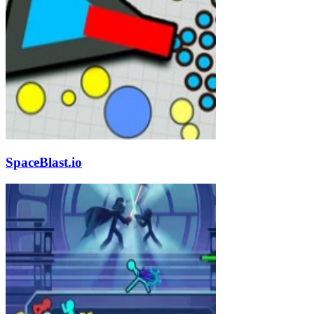
SpaceBlast.io