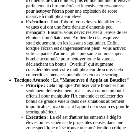
d'ennemis de s'accumuler, puis en libérant une offensive
parfaitement chronométrée et intensive en ressources
pour nettoyer l'écran pour une explosion de score
massive à multiplicateur élevé.
Exécution :
Tout d'abord, vous devez identifier les
vagues qui ont une forte densité d'ennemis peu
menaçants. Ensuite, vous devez résister à l'envie de les
éliminer immédiatement. Au lieu de cela, esquivez
stratégiquement, en les laissant s'agglutiner. Enfin,
lorsque l'écran est dangereusement plein, vous activez
votre capacité d'arme la plus puissante ou une super-
bombe accumulée pour nettoyer toute la vague,
déclenchant un bonus "Overkill" qui augmente
considérablement votre multiplicateur de score. Cela
convertit les menaces potentielles en or de scoring.
Tactique Avancée : La "Manœuvre d'Appât au Bouclier"
Principe :
Cela implique d'utiliser votre bouclier non
seulement défensivement, mais aussi comme un outil
offensif pour manipuler l'IA ennemie et collecter des
bonus de grande valeur dans des situations autrement
impraticables, maximisant l'apport de ressources pour le
scoring ultérieur.
Exécution :
La clé est d'attirer les ennemis à dégâts
élevés ou les schémas de projectiles denses dans une
zone spécifique où se trouve une amélioration critique