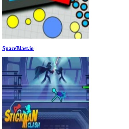
SpaceBlast.io