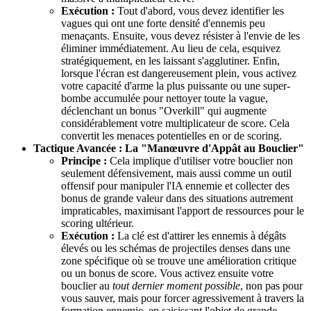
Exécution :
Tout d'abord, vous devez identifier les
vagues qui ont une forte densité d'ennemis peu
menaçants. Ensuite, vous devez résister à l'envie de les
éliminer immédiatement. Au lieu de cela, esquivez
stratégiquement, en les laissant s'agglutiner. Enfin,
lorsque l'écran est dangereusement plein, vous activez
votre capacité d'arme la plus puissante ou une super-
bombe accumulée pour nettoyer toute la vague,
déclenchant un bonus "Overkill" qui augmente
considérablement votre multiplicateur de score. Cela
convertit les menaces potentielles en or de scoring.
Tactique Avancée : La "Manœuvre d'Appât au Bouclier"
Principe :
Cela implique d'utiliser votre bouclier non
seulement défensivement, mais aussi comme un outil
offensif pour manipuler l'IA ennemie et collecter des
bonus de grande valeur dans des situations autrement
impraticables, maximisant l'apport de ressources pour le
scoring ultérieur.
Exécution :
La clé est d'attirer les ennemis à dégâts
élevés ou les schémas de projectiles denses dans une
zone spécifique où se trouve une amélioration critique
ou un bonus de score. Vous activez ensuite votre
bouclier au
tout dernier moment possible
, non pas pour
vous sauver, mais pour forcer agressivement à travers la
formation ennemie, en saisissant l'objet de grande