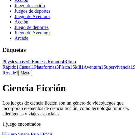
Acción
Juego de acción
Juegos de deportes
Juego de Aventura
Acción
Juego de deportes
Juego de Aventura
Arcade
Etiquetas
Physics-based
2
Endless Runner
4
Ritmo
Rápido
1
Casual
1
Plataformas
3
Física
1
Skill
1
Aventura
1
Supervivencia
1
Royale
1
More
Ciencia Ficción
Los juegos de ciencia ficción son un género de videojuegos que
incorporan elementos de ciencia ficción, como tecnología futurista,
alienígenas y viajes espaciales.
1 juego encontrados