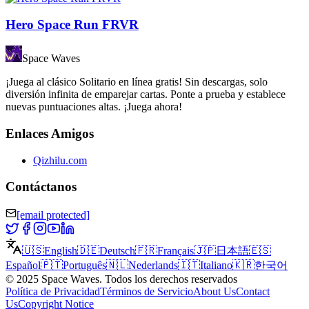
Hero Space Run FRVR
Space Waves
¡Juega al clásico Solitario en línea gratis! Sin descargas, solo
diversión infinita de emparejar cartas. Ponte a prueba y establece
nuevas puntuaciones altas. ¡Juega ahora!
Enlaces Amigos
Qizhilu.com
Contáctanos
[email protected]
🇺🇸
English
🇩🇪
Deutsch
🇫🇷
Français
🇯🇵
日本語
🇪🇸
Español
🇵🇹
Português
🇳🇱
Nederlands
🇮🇹
Italiano
🇰🇷
한국어
©
2025
Space Waves
.
Todos los derechos reservados
Política de Privacidad
Términos de Servicio
About Us
Contact
Us
Copyright Notice