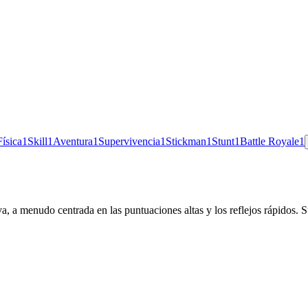
Física
1
Skill
1
Aventura
1
Supervivencia
1
Stickman
1
Stunt
1
Battle Royale
1
a, a menudo centrada en las puntuaciones altas y los reflejos rápidos. Su