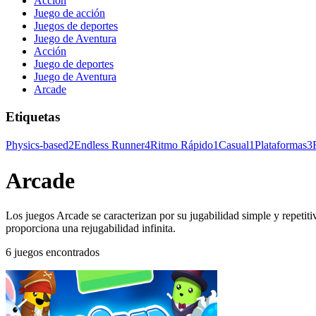
Acción
Juego de acción
Juegos de deportes
Juego de Aventura
Acción
Juego de deportes
Juego de Aventura
Arcade
Etiquetas
Physics-based
2
Endless Runner
4
Ritmo Rápido
1
Casual
1
Plataformas
3
Arcade
Los juegos Arcade se caracterizan por su jugabilidad simple y repetitiv
proporciona una rejugabilidad infinita.
6 juegos encontrados