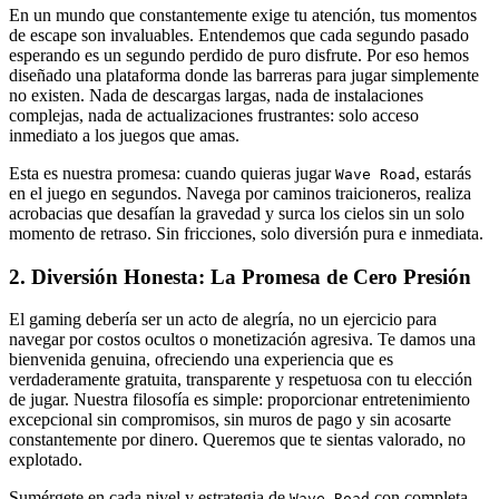
En un mundo que constantemente exige tu atención, tus momentos
de escape son invaluables. Entendemos que cada segundo pasado
esperando es un segundo perdido de puro disfrute. Por eso hemos
diseñado una plataforma donde las barreras para jugar simplemente
no existen. Nada de descargas largas, nada de instalaciones
complejas, nada de actualizaciones frustrantes: solo acceso
inmediato a los juegos que amas.
Esta es nuestra promesa: cuando quieras jugar
, estarás
Wave Road
en el juego en segundos. Navega por caminos traicioneros, realiza
acrobacias que desafían la gravedad y surca los cielos sin un solo
momento de retraso. Sin fricciones, solo diversión pura e inmediata.
2. Diversión Honesta: La Promesa de Cero Presión
El gaming debería ser un acto de alegría, no un ejercicio para
navegar por costos ocultos o monetización agresiva. Te damos una
bienvenida genuina, ofreciendo una experiencia que es
verdaderamente gratuita, transparente y respetuosa con tu elección
de jugar. Nuestra filosofía es simple: proporcionar entretenimiento
excepcional sin compromisos, sin muros de pago y sin acosarte
constantemente por dinero. Queremos que te sientas valorado, no
explotado.
Sumérgete en cada nivel y estrategia de
con completa
Wave Road