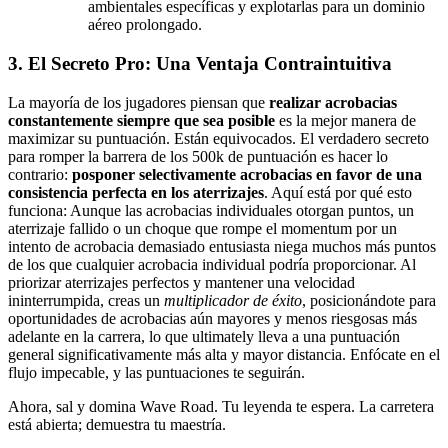
ambientales específicas y explotarlas para un dominio
aéreo prolongado.
3. El Secreto Pro: Una Ventaja Contraintuitiva
La mayoría de los jugadores piensan que
realizar acrobacias
constantemente siempre que sea posible
es la mejor manera de
maximizar su puntuación. Están equivocados. El verdadero secreto
para romper la barrera de los 500k de puntuación es hacer lo
contrario:
posponer selectivamente acrobacias en favor de una
consistencia perfecta en los aterrizajes
. Aquí está por qué esto
funciona: Aunque las acrobacias individuales otorgan puntos, un
aterrizaje fallido o un choque que rompe el momentum por un
intento de acrobacia demasiado entusiasta niega muchos más puntos
de los que cualquier acrobacia individual podría proporcionar. Al
priorizar aterrizajes perfectos y mantener una velocidad
ininterrumpida, creas un
multiplicador de éxito
, posicionándote para
oportunidades de acrobacias aún mayores y menos riesgosas más
adelante en la carrera, lo que ultimately lleva a una puntuación
general significativamente más alta y mayor distancia. Enfócate en el
flujo impecable, y las puntuaciones te seguirán.
Ahora, sal y domina Wave Road. Tu leyenda te espera. La carretera
está abierta; demuestra tu maestría.