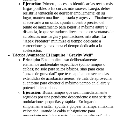
Ejecución:
Primero, necesitas identificar las rectas más
largas posibles o las curvas más suaves. Luego, debes
resistir la tentación de derrapar ampliamente; en su
lugar, mantén una línea ajustada y agresiva. Finalmente,
al acercarte a un salto, apunta al centro preciso del
punto de lanzamiento para lograr la máxima altura y
distancia, lo que se traduce directamente en ventanas de
acrobacias más largas y puntuaciones más altas. La
"Apex Predator" minimiza el tiempo dedicado a
correcciones y maximiza el tiempo dedicado a la
aceleración.
Táctica Avanzada: El Impulso "Gravity Well"
Principio:
Esto implica usar deliberadamente
elementos ambientales específicos (como rampas o
caídas) no solo para saltos básicos, sino para crear
"pozos de gravedad" que te catapultan en secuencias
extendidas de acrobacias aéreas. Se trata de aprovechar
el entorno para obtener el máximo tiempo en el aire y
potencial de combos.
Ejecución:
Busca rampas que sean inmediatamente
seguidas por una pendiente descendente o una serie de
ondulaciones pequeñas y rápidas. En lugar de
simplemente saltar, apunta a golpear la rampa a máxima
velocidad, usando la caída subsiguiente para
proyectarte más lejos y más alto que un salto estándar.