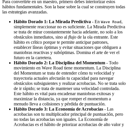
Para convertirte en un maestro, primero debes interiorizar estos
hábitos fundamentales. Son la base sobre la cual se construyen todas
las estrategias avanzadas.
Hábito Dorado 1: La Mirada Predictiva
- En
,
Wave Road
simplemente reaccionar no es suficiente. La Mirada Predictiva
se trata de mirar constantemente hacia adelante, no solo a los
obstáculos inmediatos, sino al
flujo
de la ola entrante. Este
hábito es crítico porque te permite anticipar patrones,
establecer líneas óptimas y evitar situaciones que obliguen a
maniobras reactivas y subóptimas. Domina el arte de ver el
futuro en la carretera.
Hábito Dorado 2: La Disciplina del Momentum
- Todo
movimiento en Wave Road tiene momentum. La Disciplina
del Momentum se trata de entender cómo tu velocidad y
trayectoria actuales afectarán tu capacidad para navegar
obstáculos subsiguientes y realizar acrobacias. No se trata solo
de ir rápido; se trata de mantener una velocidad controlada.
Este hábito es vital para encadenar maniobras exitosas y
maximizar la distancia, ya que romper el momentum a
menudo lleva a colisiones y pérdida de puntuación.
Hábito Dorado 3: La Economía de Acrobacias
- Las
acrobacias son tu multiplicador principal de puntuación, pero
no todas las acrobacias son iguales. La Economía de
Acrobacias es el hábito de priorizar acrobacias de alto valor y