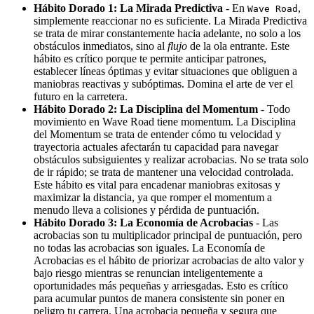
Hábito Dorado 1: La Mirada Predictiva
- En
,
Wave Road
simplemente reaccionar no es suficiente. La Mirada Predictiva
se trata de mirar constantemente hacia adelante, no solo a los
obstáculos inmediatos, sino al
flujo
de la ola entrante. Este
hábito es crítico porque te permite anticipar patrones,
establecer líneas óptimas y evitar situaciones que obliguen a
maniobras reactivas y subóptimas. Domina el arte de ver el
futuro en la carretera.
Hábito Dorado 2: La Disciplina del Momentum
- Todo
movimiento en Wave Road tiene momentum. La Disciplina
del Momentum se trata de entender cómo tu velocidad y
trayectoria actuales afectarán tu capacidad para navegar
obstáculos subsiguientes y realizar acrobacias. No se trata solo
de ir rápido; se trata de mantener una velocidad controlada.
Este hábito es vital para encadenar maniobras exitosas y
maximizar la distancia, ya que romper el momentum a
menudo lleva a colisiones y pérdida de puntuación.
Hábito Dorado 3: La Economía de Acrobacias
- Las
acrobacias son tu multiplicador principal de puntuación, pero
no todas las acrobacias son iguales. La Economía de
Acrobacias es el hábito de priorizar acrobacias de alto valor y
bajo riesgo mientras se renuncian inteligentemente a
oportunidades más pequeñas y arriesgadas. Esto es crítico
para acumular puntos de manera consistente sin poner en
peligro tu carrera. Una acrobacia pequeña y segura que