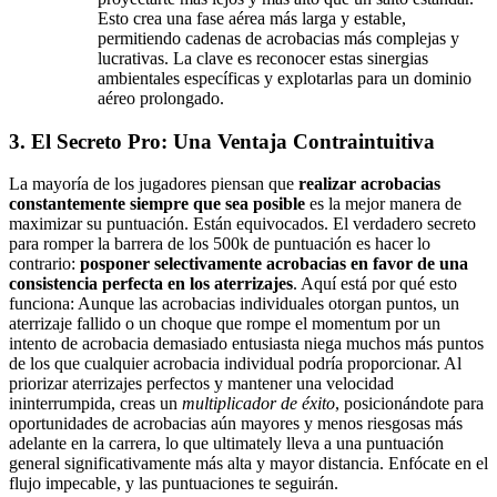
Esto crea una fase aérea más larga y estable,
permitiendo cadenas de acrobacias más complejas y
lucrativas. La clave es reconocer estas sinergias
ambientales específicas y explotarlas para un dominio
aéreo prolongado.
3. El Secreto Pro: Una Ventaja Contraintuitiva
La mayoría de los jugadores piensan que
realizar acrobacias
constantemente siempre que sea posible
es la mejor manera de
maximizar su puntuación. Están equivocados. El verdadero secreto
para romper la barrera de los 500k de puntuación es hacer lo
contrario:
posponer selectivamente acrobacias en favor de una
consistencia perfecta en los aterrizajes
. Aquí está por qué esto
funciona: Aunque las acrobacias individuales otorgan puntos, un
aterrizaje fallido o un choque que rompe el momentum por un
intento de acrobacia demasiado entusiasta niega muchos más puntos
de los que cualquier acrobacia individual podría proporcionar. Al
priorizar aterrizajes perfectos y mantener una velocidad
ininterrumpida, creas un
multiplicador de éxito
, posicionándote para
oportunidades de acrobacias aún mayores y menos riesgosas más
adelante en la carrera, lo que ultimately lleva a una puntuación
general significativamente más alta y mayor distancia. Enfócate en el
flujo impecable, y las puntuaciones te seguirán.