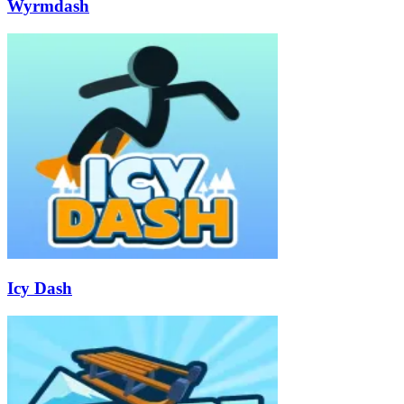
Wyrmdash
Icy Dash