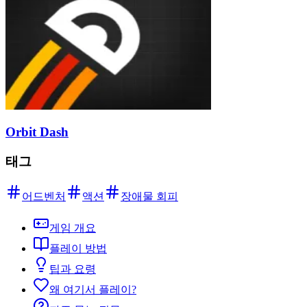
Orbit Dash
태그
어드벤처
액션
장애물 회피
게임 개요
플레이 방법
팁과 요령
왜 여기서 플레이?