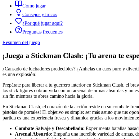
Cómo jugar
Consejos y trucos
¿Por qué jugar aquí?
Preguntas frecuentes
Resumen del juego
¡Juega a Stickman Clash: ¡Tu arena te esp
¿Cansado de luchadores predecibles? ¿Anhelas un caos puro y divertid
es una explosión!
Prepárate para liberar a tu guerrero interior en Stickman Clash, el braw
los stick figures cobran vida con un arsenal de armas absurdas y un es
sin fin mientras te abres camino hacia la gloria.
En Stickman Clash, el corazón de la acción reside en su combate frené
pistolas de portales! El objetivo es simple: ser más astuto que tus op
partida es una experiencia fresca y dinámica gracias a los movimiento
Combate Salvaje y Descabellado
: Experimenta batallas basad
Arsenal Absurdo
: Empuña una increíble variedad de armas, de