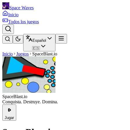
Space Waves
Inicio
Todos los juegos
Español
🇪🇸
Inicio
Juegos
SpaceBlast.io
SpaceBlast.io
Conquista. Destruye. Domina.
Jugar