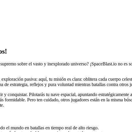
os!
upremo sobre el vasto y inexplorado universo? ¡SpaceBlast.io no es sol
exploración pasiva: aquí, tu misión es clara: oblitera cada cuerpo cele
a de estrategia, reflejos y pura voluntad mientras batallas contra otros 
r y conquistar. Pilotarás tu nave espacial, apuntando estratégicamente 
ás formidable. Pero ten cuidado, otros jugadores están en la misma bús
te.
do el mundo en batallas en tiempo real de alto riesgo.