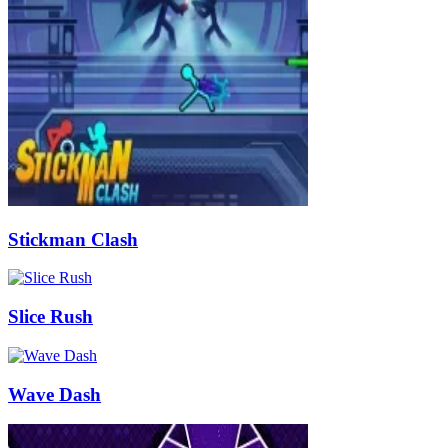
Stickman Clash
Slice Rush
Wave Dash