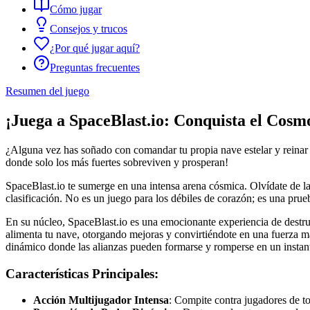
Cómo jugar
Consejos y trucos
¿Por qué jugar aquí?
Preguntas frecuentes
Resumen del juego
¡Juega a SpaceBlast.io: Conquista el Cosm
¿Alguna vez has soñado con comandar tu propia nave estelar y reinar s
donde solo los más fuertes sobreviven y prosperan!
SpaceBlast.io te sumerge en una intensa arena cósmica. Olvídate de la 
clasificación. No es un juego para los débiles de corazón; es una prueb
En su núcleo, SpaceBlast.io es una emocionante experiencia de destrui
alimenta tu nave, otorgando mejoras y convirtiéndote en una fuerza m
dinámico donde las alianzas pueden formarse y romperse en un instan
Características Principales:
Acción Multijugador Intensa
: Compite contra jugadores de to