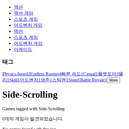
액션
액션 게임
스포츠 게임
어드벤처 게임
액션
스포츠 게임
어드벤처 게임
아케이드
태그
Physics-based
2
Endless Runner
4
빠른 속도
1
Casual
1
플랫포머
3
물
리
1
Skill
1
어드벤처
1
생존
1
스틱맨
1
Stunt
1
Battle Royale
1
More
Side-Scrolling
Games tagged with Side-Scrolling
0개의 게임이 발견되었습니다.