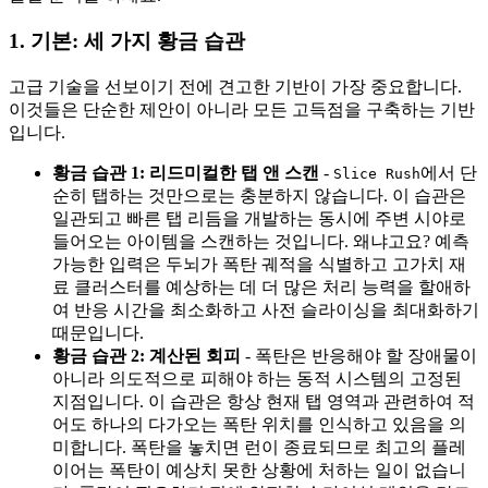
1. 기본: 세 가지 황금 습관
고급 기술을 선보이기 전에 견고한 기반이 가장 중요합니다.
이것들은 단순한 제안이 아니라 모든 고득점을 구축하는 기반
입니다.
황금 습관 1: 리드미컬한 탭 앤 스캔
-
에서 단
Slice Rush
순히 탭하는 것만으로는 충분하지 않습니다. 이 습관은
일관되고 빠른 탭 리듬을 개발하는 동시에 주변 시야로
들어오는 아이템을 스캔하는 것입니다. 왜냐고요? 예측
가능한 입력은 두뇌가 폭탄 궤적을 식별하고 고가치 재
료 클러스터를 예상하는 데 더 많은 처리 능력을 할애하
여 반응 시간을 최소화하고 사전 슬라이싱을 최대화하기
때문입니다.
황금 습관 2: 계산된 회피
- 폭탄은 반응해야 할 장애물이
아니라 의도적으로 피해야 하는 동적 시스템의 고정된
지점입니다. 이 습관은 항상 현재 탭 영역과 관련하여 적
어도 하나의 다가오는 폭탄 위치를 인식하고 있음을 의
미합니다. 폭탄을 놓치면 런이 종료되므로 최고의 플레
이어는 폭탄이 예상치 못한 상황에 처하는 일이 없습니