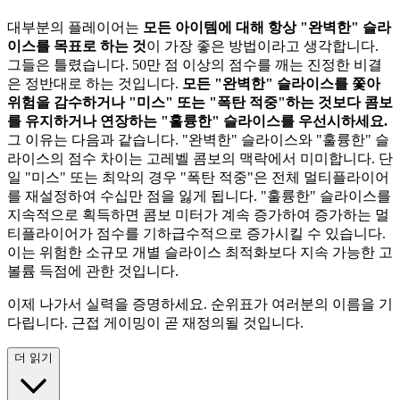
대부분의 플레이어는
모든 아이템에 대해 항상 "완벽한" 슬라
이스를 목표로 하는 것
이 가장 좋은 방법이라고 생각합니다.
그들은 틀렸습니다. 50만 점 이상의 점수를 깨는 진정한 비결
은 정반대로 하는 것입니다.
모든 "완벽한" 슬라이스를 쫓아
위험을 감수하거나 "미스" 또는 "폭탄 적중"하는 것보다 콤보
를 유지하거나 연장하는 "훌륭한" 슬라이스를 우선시하세요.
그 이유는 다음과 같습니다. "완벽한" 슬라이스와 "훌륭한" 슬
라이스의 점수 차이는 고레벨 콤보의 맥락에서 미미합니다. 단
일 "미스" 또는 최악의 경우 "폭탄 적중"은 전체 멀티플라이어
를 재설정하여 수십만 점을 잃게 됩니다. "훌륭한" 슬라이스를
지속적으로 획득하면 콤보 미터가 계속 증가하여 증가하는 멀
티플라이어가 점수를 기하급수적으로 증가시킬 수 있습니다.
이는 위험한 소규모 개별 슬라이스 최적화보다 지속 가능한 고
볼륨 득점에 관한 것입니다.
이제 나가서 실력을 증명하세요. 순위표가 여러분의 이름을 기
다립니다. 근접 게이밍이 곧 재정의될 것입니다.
더 읽기