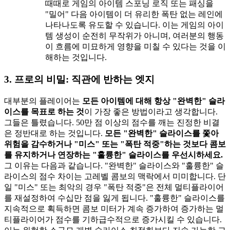
때때로 게임의 아이템 스포닝 로직 또는 패싱을
"밀어" 다음 아이템이 더 유리한 폭탄 없는 레인에
나타나도록 유도할 수 있습니다. 이는 게임의 아이
템 생성이 순전히 무작위가 아니며, 여러분의 행동
이 흐름에 미묘하게 영향을 미칠 수 있다는 것을 이
해하는 것입니다.
3. 프로의 비밀: 직관에 반하는 엣지
대부분의 플레이어는
모든 아이템에 대해 항상 "완벽한" 슬라
이스를 목표로 하는 것
이 가장 좋은 방법이라고 생각합니다.
그들은 틀렸습니다. 50만 점 이상의 점수를 깨는 진정한 비결
은 정반대로 하는 것입니다.
모든 "완벽한" 슬라이스를 쫓아
위험을 감수하거나 "미스" 또는 "폭탄 적중"하는 것보다 콤보
를 유지하거나 연장하는 "훌륭한" 슬라이스를 우선시하세요.
그 이유는 다음과 같습니다. "완벽한" 슬라이스와 "훌륭한" 슬
라이스의 점수 차이는 고레벨 콤보의 맥락에서 미미합니다. 단
일 "미스" 또는 최악의 경우 "폭탄 적중"은 전체 멀티플라이어
를 재설정하여 수십만 점을 잃게 됩니다. "훌륭한" 슬라이스를
지속적으로 획득하면 콤보 미터가 계속 증가하여 증가하는 멀
티플라이어가 점수를 기하급수적으로 증가시킬 수 있습니다.