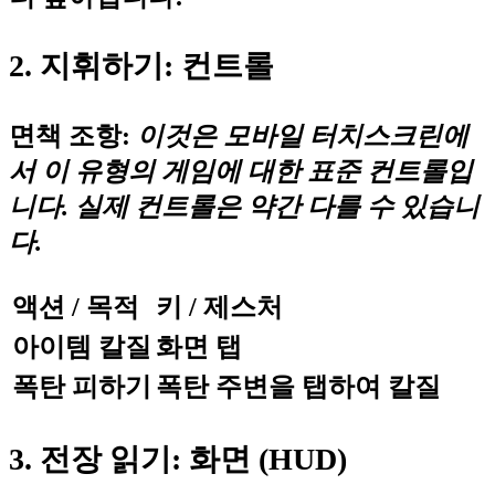
2. 지휘하기: 컨트롤
면책 조항:
이것은 모바일 터치스크린에
서 이 유형의 게임에 대한 표준 컨트롤입
니다. 실제 컨트롤은 약간 다를 수 있습니
다.
액션 / 목적
키 / 제스처
아이템 칼질
화면 탭
폭탄 피하기
폭탄 주변을 탭하여 칼질
3. 전장 읽기: 화면 (HUD)