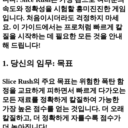
속도와 정확성을 시험할 흥미진진한 게임
입니다. 처음이시더라도 걱정하지 마세
요. 이 가이드에서는 프로처럼 빠르게 칼
질을 시작하는 데 필요한 모든 것을 안내
해 드립니다!
1. 당신의 임무: 목표
Slice Rush의 주요 목표는 위험한 폭탄 함
정을 교묘하게 피하면서 빠르게 다가오는
모든 재료를 정확하게 칼질하여 가능한
가장 높은 점수를 얻는 것입니다. 더 오래
칼질하고, 더 정확하게 자를수록 점수가
더 높아집니다!