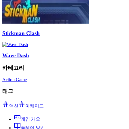
Stickman Clash
Wave Dash
카테고리
Action Game
태그
액션
아케이드
게임 개요
플레이 방법