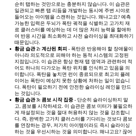
순히 탭하는 것만으로는 충분하지 않습니다. 이 습관은
일관되고 빠른 탭 리듬을 개발하는 동시에 주변 시야로
들어오는 아이템을 스캔하는 것입니다. 왜냐고요? 예측
가능한 입력은 두뇌가 폭탄 궤적을 식별하고 고가치 재
료 클러스터를 예상하는 데 더 많은 처리 능력을 할애하
여 반응 시간을 최소화하고 사전 슬라이싱을 최대화하기
때문입니다.
황금 습관 2: 계산된 회피
- 폭탄은 반응해야 할 장애물이
아니라 의도적으로 피해야 하는 동적 시스템의 고정된
지점입니다. 이 습관은 항상 현재 탭 영역과 관련하여 적
어도 하나의 다가오는 폭탄 위치를 인식하고 있음을 의
미합니다. 폭탄을 놓치면 런이 종료되므로 최고의 플레
이어는 폭탄이 예상치 못한 상황에 처하는 일이 없습니
다. 폭탄이 필요하기 전에 안전한 슬라이싱 레인을 만드
는 것입니다.
황금 습관 3: 콤보 시작 집중
- 단순히 슬라이싱하지 말
고, 콤보를 시작하세요. 이 습관은 콤보 미터가 불필요하
게 재설정되는 것을 절대 허용하지 않는 것을 강조합니
다. 즉, 완벽한 고가치 클러스터를 기다리는 것보다 콤보
를 연장하는 경우, 저가치 아이템이라도 즉시 슬라이싱
하는 것을 우선시하는 것을 의미합니다. 왜냐고요? 끊어