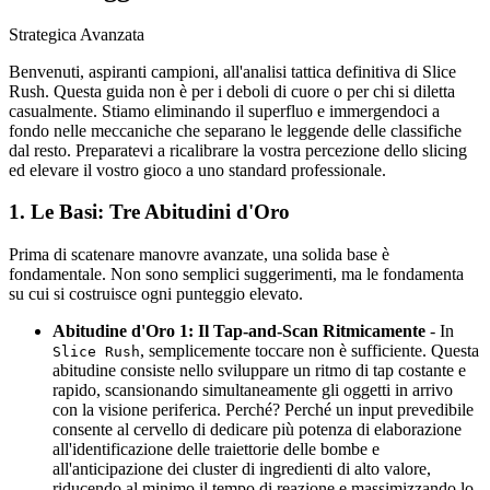
Strategica Avanzata
Benvenuti, aspiranti campioni, all'analisi tattica definitiva di Slice
Rush. Questa guida non è per i deboli di cuore o per chi si diletta
casualmente. Stiamo eliminando il superfluo e immergendoci a
fondo nelle meccaniche che separano le leggende delle classifiche
dal resto. Preparatevi a ricalibrare la vostra percezione dello slicing
ed elevare il vostro gioco a uno standard professionale.
1. Le Basi: Tre Abitudini d'Oro
Prima di scatenare manovre avanzate, una solida base è
fondamentale. Non sono semplici suggerimenti, ma le fondamenta
su cui si costruisce ogni punteggio elevato.
Abitudine d'Oro 1: Il Tap-and-Scan Ritmicamente
- In
, semplicemente toccare non è sufficiente. Questa
Slice Rush
abitudine consiste nello sviluppare un ritmo di tap costante e
rapido, scansionando simultaneamente gli oggetti in arrivo
con la visione periferica. Perché? Perché un input prevedibile
consente al cervello di dedicare più potenza di elaborazione
all'identificazione delle traiettorie delle bombe e
all'anticipazione dei cluster di ingredienti di alto valore,
riducendo al minimo il tempo di reazione e massimizzando lo