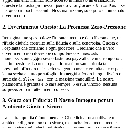
aggiornamento infinito: solo accesso immediato all'esaltazione.
Questa è la nostra promessa: quando vuoi giocare a
, sei
Slice Rush
nel gioco in pochi secondi. Nessuna frizione, solo puro e immediato
divertimento.
2. Divertimento Onesto: La Promessa Zero-Pressione
Immagina uno spazio dove l'intrattenimento è dato liberamente, un
rifugio digitale costruito sulla fiducia e sulla generosità. Questa è
l'ospitalità che offriamo a ogni giocatore. Crediamo che il vero
divertimento non dovrebbe comportare costi nascosti,
monetizzazione aggressiva o fastidiosi paywall che interrompono la
tua immersione. La nostra piattaforma è un santuario da tali
pressioni, offrendo un'esperienza genuinamente gratuita che rispetta
la tua scelta e il tuo portafoglio. Immergiti a fondo in ogni livello e
strategia di
con la massima tranquillità. La nostra
Slice Rush
piattaforma è gratuita e lo sarà sempre. Nessun vincolo, nessuna
sorpresa, solo intrattenimento onesto.
3. Gioca con Fiducia: Il Nostro Impegno per un
Ambiente Giusto e Sicuro
La tua tranquillità è fondamentale. Ci dedichiamo a coltivare un
ambiente di gioco non solo sicuro, ma anche fondamentalmente
equo, assicurando che i tuoi risultati siano sempre un vero riflesso