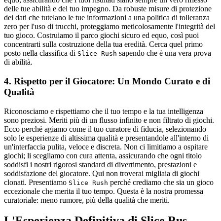
delle tue abilità e del tuo impegno. Da robuste misure di protezione
dei dati che tutelano le tue informazioni a una politica di tolleranza
zero per l'uso di trucchi, proteggiamo meticolosamente l'integrità del
tuo gioco. Costruiamo il parco giochi sicuro ed equo, così puoi
concentrarti sulla costruzione della tua eredità. Cerca quel primo
posto nella classifica di
sapendo che è una vera prova
Slice Rush
di abilità.
4. Rispetto per il Giocatore: Un Mondo Curato e di
Qualità
Riconosciamo e rispettiamo che il tuo tempo e la tua intelligenza
sono preziosi. Meriti più di un flusso infinito e non filtrato di giochi.
Ecco perché agiamo come il tuo curatore di fiducia, selezionando
solo le esperienze di altissima qualità e presentandole all'interno di
un'interfaccia pulita, veloce e discreta. Non ci limitiamo a ospitare
giochi; li scegliamo con cura attenta, assicurando che ogni titolo
soddisfi i nostri rigorosi standard di divertimento, prestazioni e
soddisfazione del giocatore. Qui non troverai migliaia di giochi
clonati. Presentiamo
perché crediamo che sia un gioco
Slice Rush
eccezionale che merita il tuo tempo. Questa è la nostra promessa
curatoriale: meno rumore, più della qualità che meriti.
L'Esperienza Definitiva di Slice Rus...