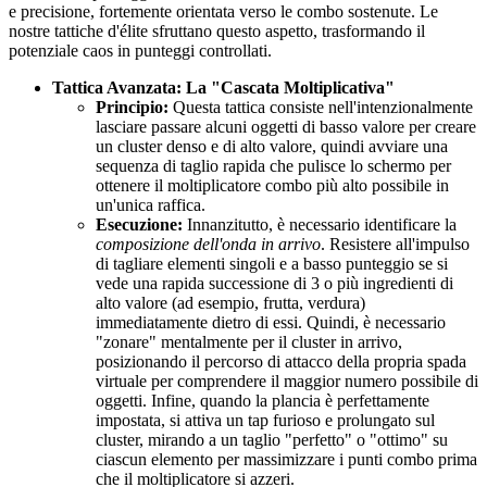
e precisione, fortemente orientata verso le combo sostenute. Le
nostre tattiche d'élite sfruttano questo aspetto, trasformando il
potenziale caos in punteggi controllati.
Tattica Avanzata: La "Cascata Moltiplicativa"
Principio:
Questa tattica consiste nell'intenzionalmente
lasciare passare alcuni oggetti di basso valore per creare
un cluster denso e di alto valore, quindi avviare una
sequenza di taglio rapida che pulisce lo schermo per
ottenere il moltiplicatore combo più alto possibile in
un'unica raffica.
Esecuzione:
Innanzitutto, è necessario identificare la
composizione dell'onda in arrivo
. Resistere all'impulso
di tagliare elementi singoli e a basso punteggio se si
vede una rapida successione di 3 o più ingredienti di
alto valore (ad esempio, frutta, verdura)
immediatamente dietro di essi. Quindi, è necessario
"zonare" mentalmente per il cluster in arrivo,
posizionando il percorso di attacco della propria spada
virtuale per comprendere il maggior numero possibile di
oggetti. Infine, quando la plancia è perfettamente
impostata, si attiva un tap furioso e prolungato sul
cluster, mirando a un taglio "perfetto" o "ottimo" su
ciascun elemento per massimizzare i punti combo prima
che il moltiplicatore si azzeri.