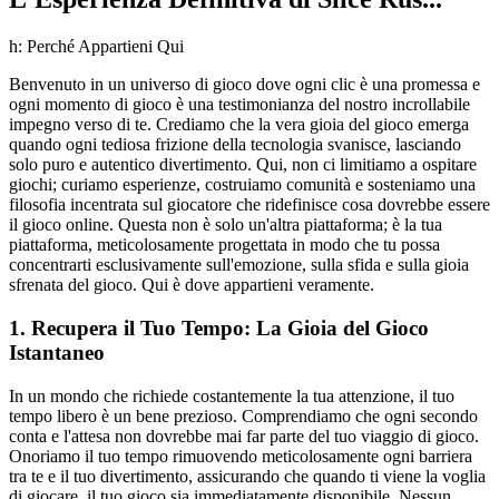
h: Perché Appartieni Qui
Benvenuto in un universo di gioco dove ogni clic è una promessa e
ogni momento di gioco è una testimonianza del nostro incrollabile
impegno verso di te. Crediamo che la vera gioia del gioco emerga
quando ogni tediosa frizione della tecnologia svanisce, lasciando
solo puro e autentico divertimento. Qui, non ci limitiamo a ospitare
giochi; curiamo esperienze, costruiamo comunità e sosteniamo una
filosofia incentrata sul giocatore che ridefinisce cosa dovrebbe essere
il gioco online. Questa non è solo un'altra piattaforma; è la tua
piattaforma, meticolosamente progettata in modo che tu possa
concentrarti esclusivamente sull'emozione, sulla sfida e sulla gioia
sfrenata del gioco. Qui è dove appartieni veramente.
1. Recupera il Tuo Tempo: La Gioia del Gioco
Istantaneo
In un mondo che richiede costantemente la tua attenzione, il tuo
tempo libero è un bene prezioso. Comprendiamo che ogni secondo
conta e l'attesa non dovrebbe mai far parte del tuo viaggio di gioco.
Onoriamo il tuo tempo rimuovendo meticolosamente ogni barriera
tra te e il tuo divertimento, assicurando che quando ti viene la voglia
di giocare, il tuo gioco sia immediatamente disponibile. Nessun