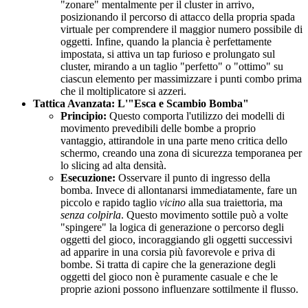
"zonare" mentalmente per il cluster in arrivo,
posizionando il percorso di attacco della propria spada
virtuale per comprendere il maggior numero possibile di
oggetti. Infine, quando la plancia è perfettamente
impostata, si attiva un tap furioso e prolungato sul
cluster, mirando a un taglio "perfetto" o "ottimo" su
ciascun elemento per massimizzare i punti combo prima
che il moltiplicatore si azzeri.
Tattica Avanzata: L'"Esca e Scambio Bomba"
Principio:
Questo comporta l'utilizzo dei modelli di
movimento prevedibili delle bombe a proprio
vantaggio, attirandole in una parte meno critica dello
schermo, creando una zona di sicurezza temporanea per
lo slicing ad alta densità.
Esecuzione:
Osservare il punto di ingresso della
bomba. Invece di allontanarsi immediatamente, fare un
piccolo e rapido taglio
vicino
alla sua traiettoria, ma
senza colpirla
. Questo movimento sottile può a volte
"spingere" la logica di generazione o percorso degli
oggetti del gioco, incoraggiando gli oggetti successivi
ad apparire in una corsia più favorevole e priva di
bombe. Si tratta di capire che la generazione degli
oggetti del gioco non è puramente casuale e che le
proprie azioni possono influenzare sottilmente il flusso.