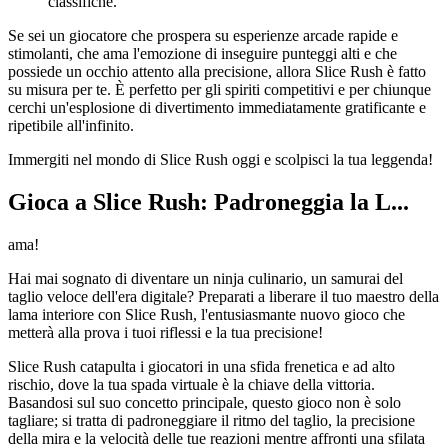
classifiche.
Se sei un giocatore che prospera su esperienze arcade rapide e
stimolanti, che ama l'emozione di inseguire punteggi alti e che
possiede un occhio attento alla precisione, allora Slice Rush è fatto
su misura per te. È perfetto per gli spiriti competitivi e per chiunque
cerchi un'esplosione di divertimento immediatamente gratificante e
ripetibile all'infinito.
Immergiti nel mondo di Slice Rush oggi e scolpisci la tua leggenda!
Gioca a Slice Rush: Padroneggia la L...
ama!
Hai mai sognato di diventare un ninja culinario, un samurai del
taglio veloce dell'era digitale? Preparati a liberare il tuo maestro della
lama interiore con Slice Rush, l'entusiasmante nuovo gioco che
metterà alla prova i tuoi riflessi e la tua precisione!
Slice Rush catapulta i giocatori in una sfida frenetica e ad alto
rischio, dove la tua spada virtuale è la chiave della vittoria.
Basandosi sul suo concetto principale, questo gioco non è solo
tagliare; si tratta di padroneggiare il ritmo del taglio, la precisione
della mira e la velocità delle tue reazioni mentre affronti una sfilata