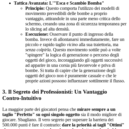
Tattica Avanzata: L'"Esca e Scambio Bomba"
Principio:
Questo comporta l'utilizzo dei modelli di
movimento prevedibili delle bombe a proprio
vantaggio, attirandole in una parte meno critica dello
schermo, creando una zona di sicurezza temporanea per
lo slicing ad alta densità.
Esecuzione:
Osservare il punto di ingresso della
bomba. Invece di allontanarsi immediatamente, fare un
piccolo e rapido taglio
vicino
alla sua traiettoria, ma
senza colpirla
. Questo movimento sottile può a volte
"spingere" la logica di generazione o percorso degli
oggetti del gioco, incoraggiando gli oggetti successivi
ad apparire in una corsia più favorevole e priva di
bombe. Si tratta di capire che la generazione degli
oggetti del gioco non è puramente casuale e che le
proprie azioni possono influenzare sottilmente il flusso.
3. Il Segreto dei Professionisti: Un Vantaggio
Contro-Intuitivo
La maggior parte dei giocatori pensa che
mirare sempre a un
taglio "Perfetto" su ogni singolo oggetto
sia il modo migliore di
giocare. Sbagliano. Il vero segreto per superare la barriera dei
500.000 punti è fare il contrario:
dare la priorità ai tagli "Ottimi"