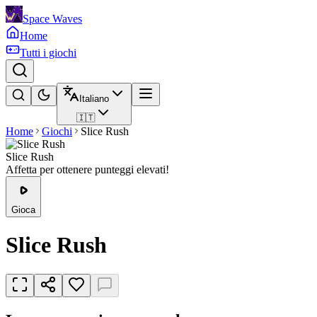
Space Waves
Home
Tutti i giochi
Italiano
🇮🇹
Home
Giochi
Slice Rush
Slice Rush
Affetta per ottenere punteggi elevati!
Gioca
Slice Rush