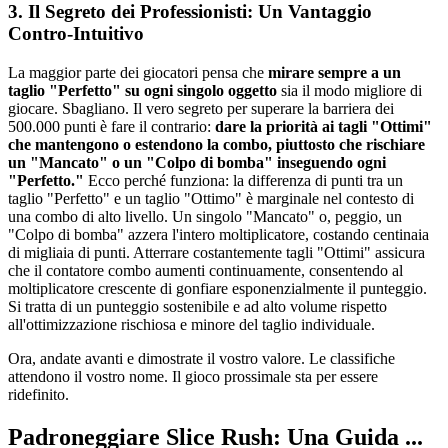
3. Il Segreto dei Professionisti: Un Vantaggio
Contro-Intuitivo
La maggior parte dei giocatori pensa che
mirare sempre a un
taglio "Perfetto" su ogni singolo oggetto
sia il modo migliore di
giocare. Sbagliano. Il vero segreto per superare la barriera dei
500.000 punti è fare il contrario:
dare la priorità ai tagli "Ottimi"
che mantengono o estendono la combo, piuttosto che rischiare
un "Mancato" o un "Colpo di bomba" inseguendo ogni
"Perfetto."
Ecco perché funziona: la differenza di punti tra un
taglio "Perfetto" e un taglio "Ottimo" è marginale nel contesto di
una combo di alto livello. Un singolo "Mancato" o, peggio, un
"Colpo di bomba" azzera l'intero moltiplicatore, costando centinaia
di migliaia di punti. Atterrare costantemente tagli "Ottimi" assicura
che il contatore combo aumenti continuamente, consentendo al
moltiplicatore crescente di gonfiare esponenzialmente il punteggio.
Si tratta di un punteggio sostenibile e ad alto volume rispetto
all'ottimizzazione rischiosa e minore del taglio individuale.
Ora, andate avanti e dimostrate il vostro valore. Le classifiche
attendono il vostro nome. Il gioco prossimale sta per essere
ridefinito.
Padroneggiare Slice Rush: Una Guida ...