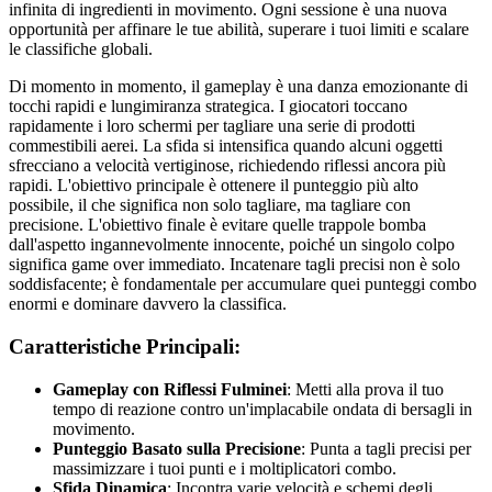
infinita di ingredienti in movimento. Ogni sessione è una nuova
opportunità per affinare le tue abilità, superare i tuoi limiti e scalare
le classifiche globali.
Di momento in momento, il gameplay è una danza emozionante di
tocchi rapidi e lungimiranza strategica. I giocatori toccano
rapidamente i loro schermi per tagliare una serie di prodotti
commestibili aerei. La sfida si intensifica quando alcuni oggetti
sfrecciano a velocità vertiginose, richiedendo riflessi ancora più
rapidi. L'obiettivo principale è ottenere il punteggio più alto
possibile, il che significa non solo tagliare, ma tagliare con
precisione. L'obiettivo finale è evitare quelle trappole bomba
dall'aspetto ingannevolmente innocente, poiché un singolo colpo
significa game over immediato. Incatenare tagli precisi non è solo
soddisfacente; è fondamentale per accumulare quei punteggi combo
enormi e dominare davvero la classifica.
Caratteristiche Principali:
Gameplay con Riflessi Fulminei
: Metti alla prova il tuo
tempo di reazione contro un'implacabile ondata di bersagli in
movimento.
Punteggio Basato sulla Precisione
: Punta a tagli precisi per
massimizzare i tuoi punti e i moltiplicatori combo.
Sfida Dinamica
: Incontra varie velocità e schemi degli