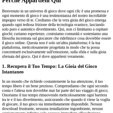
Perché Appartieni Qui
Benvenuto in un universo di gioco dove ogni clic è una promessa e
ogni momento di gioco è una testimonianza del nostro incrollabile
impegno verso di te. Crediamo che la vera gioia del gioco emerga
quando ogni tediosa frizione della tecnologia svanisce, lasciando
solo puro e autentico divertimento. Qui, non ci limitiamo a ospitare
giochi; curiamo esperienze, costruiamo comunità e sosteniamo una
filosofia incentrata sul giocatore che ridefinisce cosa dovrebbe essere
il gioco online. Questa non è solo un'altra piattaforma; è la tua
piattaforma, meticolosamente progettata in modo che tu possa
concentrarti esclusivamente sull'emozione, sulla sfida e sulla gioia
sfrenata del gioco. Qui è dove appartieni veramente.
1. Recupera il Tuo Tempo: La Gioia del Gioco
Istantaneo
In un mondo che richiede costantemente la tua attenzione, il tuo
tempo libero è un bene prezioso. Comprendiamo che ogni secondo
conta e l'attesa non dovrebbe mai far parte del tuo viaggio di gioco.
Onoriamo il tuo tempo rimuovendo meticolosamente ogni barriera
tra te e il tuo divertimento, assicurando che quando ti viene la voglia
di giocare, il tuo gioco sia immediatamente disponibile. Nessun
download frustrante, nessuna installazione ingombrante, nessun