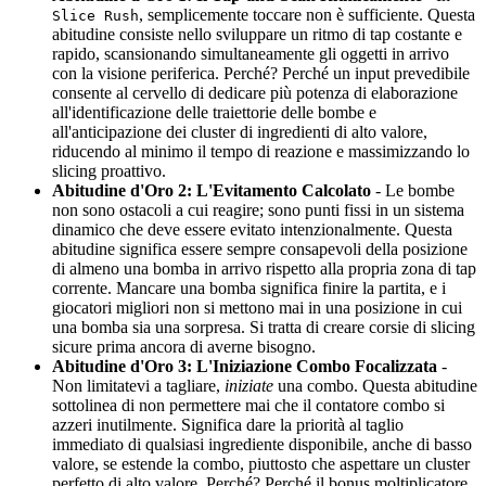
, semplicemente toccare non è sufficiente. Questa
Slice Rush
abitudine consiste nello sviluppare un ritmo di tap costante e
rapido, scansionando simultaneamente gli oggetti in arrivo
con la visione periferica. Perché? Perché un input prevedibile
consente al cervello di dedicare più potenza di elaborazione
all'identificazione delle traiettorie delle bombe e
all'anticipazione dei cluster di ingredienti di alto valore,
riducendo al minimo il tempo di reazione e massimizzando lo
slicing proattivo.
Abitudine d'Oro 2: L'Evitamento Calcolato
- Le bombe
non sono ostacoli a cui reagire; sono punti fissi in un sistema
dinamico che deve essere evitato intenzionalmente. Questa
abitudine significa essere sempre consapevoli della posizione
di almeno una bomba in arrivo rispetto alla propria zona di tap
corrente. Mancare una bomba significa finire la partita, e i
giocatori migliori non si mettono mai in una posizione in cui
una bomba sia una sorpresa. Si tratta di creare corsie di slicing
sicure prima ancora di averne bisogno.
Abitudine d'Oro 3: L'Iniziazione Combo Focalizzata
-
Non limitatevi a tagliare,
iniziate
una combo. Questa abitudine
sottolinea di non permettere mai che il contatore combo si
azzeri inutilmente. Significa dare la priorità al taglio
immediato di qualsiasi ingrediente disponibile, anche di basso
valore, se estende la combo, piuttosto che aspettare un cluster
perfetto di alto valore. Perché? Perché il bonus moltiplicatore