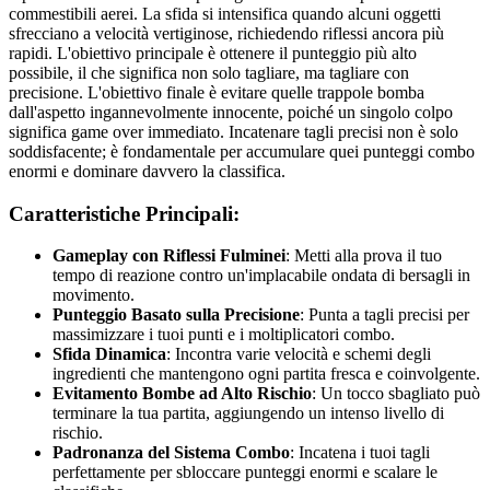
commestibili aerei. La sfida si intensifica quando alcuni oggetti
sfrecciano a velocità vertiginose, richiedendo riflessi ancora più
rapidi. L'obiettivo principale è ottenere il punteggio più alto
possibile, il che significa non solo tagliare, ma tagliare con
precisione. L'obiettivo finale è evitare quelle trappole bomba
dall'aspetto ingannevolmente innocente, poiché un singolo colpo
significa game over immediato. Incatenare tagli precisi non è solo
soddisfacente; è fondamentale per accumulare quei punteggi combo
enormi e dominare davvero la classifica.
Caratteristiche Principali:
Gameplay con Riflessi Fulminei
: Metti alla prova il tuo
tempo di reazione contro un'implacabile ondata di bersagli in
movimento.
Punteggio Basato sulla Precisione
: Punta a tagli precisi per
massimizzare i tuoi punti e i moltiplicatori combo.
Sfida Dinamica
: Incontra varie velocità e schemi degli
ingredienti che mantengono ogni partita fresca e coinvolgente.
Evitamento Bombe ad Alto Rischio
: Un tocco sbagliato può
terminare la tua partita, aggiungendo un intenso livello di
rischio.
Padronanza del Sistema Combo
: Incatena i tuoi tagli
perfettamente per sbloccare punteggi enormi e scalare le