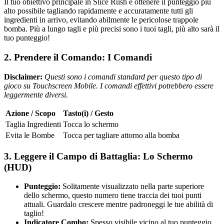
Il tuo obiettivo principale in Slice Rush è ottenere il punteggio più
alto possibile tagliando rapidamente e accuratamente tutti gli
ingredienti in arrivo, evitando abilmente le pericolose trappole
bomba. Più a lungo tagli e più precisi sono i tuoi tagli, più alto sarà il
tuo punteggio!
2. Prendere il Comando: I Comandi
Disclaimer:
Questi sono i comandi standard per questo tipo di
gioco su Touchscreen Mobile. I comandi effettivi potrebbero essere
leggermente diversi.
Azione / Scopo
Tasto(i) / Gesto
Taglia Ingredienti
Tocca lo schermo
Evita le Bombe
Tocca per tagliare attorno alla bomba
3. Leggere il Campo di Battaglia: Lo Schermo
(HUD)
Punteggio:
Solitamente visualizzato nella parte superiore
dello schermo, questo numero tiene traccia dei tuoi punti
attuali. Guardalo crescere mentre padroneggi le tue abilità di
taglio!
Indicatore Combo:
Spesso visibile vicino al tuo punteggio,