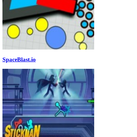
SpaceBlast.io