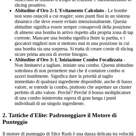
slicing proattivo.
Abitudine d'Oro 2: L'Evitamento Calcolato
- Le bombe
non sono ostacoli a cui reagire; sono punti fissi in un sistema
dinamico che deve essere evitato intenzionalmente. Questa
abitudine significa essere sempre consapevoli della posizione
di almeno una bomba in arrivo rispetto alla propria zona di tap
corrente. Mancare una bomba significa finire la partita, e i
giocatori migliori non si mettono mai in una posizione in cui
una bomba sia una sorpresa. Si tratta di creare corsie di slicing
sicure prima ancora di averne bisogno.
Abitudine d'Oro 3: L'Iniziazione Combo Focalizzata
-
Non limitatevi a tagliare,
iniziate
una combo. Questa abitudine
sottolinea di non permettere mai che il contatore combo si
azzeri inutilmente. Significa dare la priorità al taglio
immediato di qualsiasi ingrediente disponibile, anche di basso
valore, se estende la combo, piuttosto che aspettare un cluster
perfetto di alto valore. Perché? Perché il bonus moltiplicatore
di una combo ininterrotta supera di gran lunga i punti
individuali di un singolo ingrediente.
2. Tattiche d'Elite: Padroneggiare il Motore di
Punteggio
Il motore di punteggio di Slice Rush è una danza delicata tra velocità