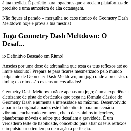
à tua medida. É perfeito para jogadores que apreciam plataformas de
precisão e uma atmosfera de alta octanagem.
Não fiques aí parado – mergulha no caos rítmico de Geometry Dash
Meltdown hoje e prova a tua mestria!
Joga Geometry Dash Meltdown: O
Desaf...
io Definitivo Baseado em Ritmo!
Anseias por uma dose de adrenalina que testa os teus reflexos até ao
limite absoluto? Prepara-te para ficares mesmerizado pelo mundo
palpitante de Geometry Dash Meltdown, um jogo onde a precisão, o
timing e o ritmo são os teus únicos aliados!
Geometry Dash Meltdown não é apenas um jogo; é uma experiência
eletrizante de pista de obstáculos que pega na fórmula clássica de
Geometry Dash e aumenta a intensidade ao máximo. Desenvolvido
a partir do original amado, este título atira-te para um cenário
vibrante, encharcado em néon, cheio de espinhos traiçoeiros,
plataformas móveis e saltos que desafiam a gravidade. É um
verdadeiro teste de habilidade, concebido para afiar os teus reflexos
e impulsionar o teu tempo de reação à perfeição.