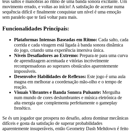
teus saltos e manobras ao ritmo de uma banda sonora excitante. Um
movimento errado, e voltas ao início! A satisfação de acertar numa
sequência difícil e finalmente conquistar um nível é uma emoção
sem paralelo que te fará voltar para mais.
Funcionalidades Principais:
Plataformas Intensas Baseadas em Ritmo:
Cada salto, cada
corrida e cada viragem está ligada à banda sonora dinâmica
do jogo, criando uma experiência imersiva única.
Níveis Desafiadores ao Extremo:
Prepara-te para uma curva
de aprendizagem acentuada e vitórias incrivelmente
recompensadoras ao superares obstáculos aparentemente
impossíveis.
Desenvolve Habilidades de Reflexos:
Este jogo é uma aula
magna em melhorar a coordenação mão-olho e o tempo de
reação.
Visuais Vibrantes e Banda Sonora Pulsante:
Mergulha
num mundo de cores deslumbrantes e música eletrónica de
alta energia que complementa perfeitamente o gameplay
frenético.
Se és um jogador que prospera no desafio, adora dominar mecânicas
difíceis e gosta da satisfação de superar probabilidades
aparentemente insuperáveis, então Geometry Dash Meltdown é feito