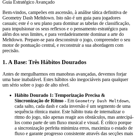
Guia Estratégico Avançado
Bem-vindos, campeões em ascensão, à análise tática definitiva de
Geometry Dash Meltdown. Isto não é um guia para jogadores
casuais; este é o seu plano para dominar as tabelas de classificação,
para impulsionar os seus reflexos e o pensamento estratégico para
além dos seus limites, e para verdadeiramente dominar a arte do
Meltdown. Prepare-se para desconstruir o jogo, compreender o seu
motor de pontuação central, e reconstruir a sua abordagem com
precisão.
1. A Base: Três Hábitos Dourados
Antes de mergulharmos em manobras avançadas, devemos forjar
uma base inabalável. Estes hábitos são inegociáveis para qualquer
um sério sobre o jogo de alto nível.
Hábito Dourado 1: Temporização Precisa &
Sincronização de Ritmo
- Em
,
Geometry Dash Meltdown
cada salto, cada dash e cada inversão é um segmento de uma
sequência rítmica maior. Este hábito trata de internalizar o
ritmo do jogo, não apenas reagir aos obstáculos, mas antecipá-
los como parte de um fluxo musical e visual. É crítico porque
a sincronização perfeita minimiza erros, maximiza o estado de
fluxo e garante progresso consistente através das secções mais