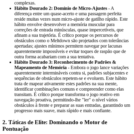
complexas.
Hábito Dourado 2: Domínio de Micro-Ajustes
- A
diferença entre um quase-acerto e uma passagem perfeita
reside muitas vezes num micro-ajuste de gatilho rápido. Este
hábito envolve desenvolver a memória muscular para
correções de entrada minúsculas, quase impercetíveis, que
afinam a sua trajetória. É crítico porque os percursos de
obstáculos como o Meltdown são projetados com tolerâncias
apertadas; ajustes mínimos permitem navegar por lacunas
aparentemente impossíveis e evitar toques de raspão que de
outra forma acabariam com a sua tentativa.
Hábito Dourado 3: Reconhecimento de Padrões &
Mapeamento de Memória
- Embora o jogo lance variações
aparentemente intermináveis contra si, padrões subjacentes e
sequências de obstáculos repetem-se e evoluem. Este hábito
trata de mapear ativamente estes padrões na sua mente,
identificar combinações comuns e compreender como elas
transitam. É crítico porque transforma o jogo reativo em
navegação proativa, permitindo-lhe "ler" o nível vários
obstáculos à frente e preparar as suas entradas, garantindo um
progresso mais suave, mais rápido e mais confiante.
2. Táticas de Elite: Dominando o Motor de
Pontuação