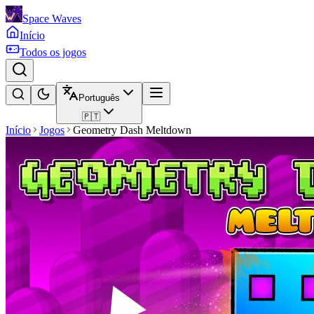
Space Waves
Início
Todos os jogos
Português
🇵🇹
Início
Jogos
Geometry Dash Meltdown