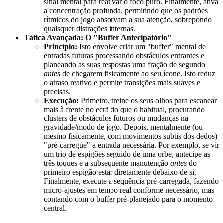
sinal mental para reativar o foco puro. Finalmente, ativa
a concentração profunda, permitindo que os padrões
rítmicos do jogo absorvam a sua atenção, sobrepondo
quaisquer distrações internas.
Tática Avançada: O "Buffer Antecipatório"
Princípio:
Isto envolve criar um "buffer" mental de
entradas futuras processando obstáculos entrantes e
planeando as suas respostas uma fração de segundo
antes
de chegarem fisicamente ao seu ícone. Isto reduz
o atraso reativo e permite transições mais suaves e
precisas.
Execução:
Primeiro, treine os seus olhos para escanear
mais à frente no ecrã do que o habitual, procurando
clusters de obstáculos futuros ou mudanças na
gravidade/modo de jogo. Depois, mentalmente (ou
mesmo fisicamente, com movimentos subtis dos dedos)
"pré-carregue" a entrada necessária. Por exemplo, se vir
um trio de espigões seguido de uma orbe, antecipe as
três toques e a subsequente manutenção
antes
do
primeiro espigão estar diretamente debaixo de si.
Finalmente, execute a sequência pré-carregada, fazendo
micro-ajustes em tempo real conforme necessário, mas
contando com o buffer pré-planejado para o momento
central.