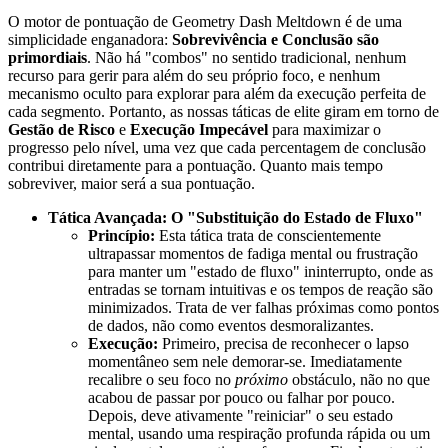
O motor de pontuação de Geometry Dash Meltdown é de uma
simplicidade enganadora:
Sobrevivência e Conclusão são
primordiais
. Não há "combos" no sentido tradicional, nenhum
recurso para gerir para além do seu próprio foco, e nenhum
mecanismo oculto para explorar para além da execução perfeita de
cada segmento. Portanto, as nossas táticas de elite giram em torno de
Gestão de Risco
e
Execução Impecável
para maximizar o
progresso pelo nível, uma vez que cada percentagem de conclusão
contribui diretamente para a pontuação. Quanto mais tempo
sobreviver, maior será a sua pontuação.
Tática Avançada: O "Substituição do Estado de Fluxo"
Princípio:
Esta tática trata de conscientemente
ultrapassar momentos de fadiga mental ou frustração
para manter um "estado de fluxo" ininterrupto, onde as
entradas se tornam intuitivas e os tempos de reação são
minimizados. Trata de ver falhas próximas como pontos
de dados, não como eventos desmoralizantes.
Execução:
Primeiro, precisa de reconhecer o lapso
momentâneo sem nele demorar-se. Imediatamente
recalibre o seu foco no
próximo
obstáculo, não no que
acabou de passar por pouco ou falhar por pouco.
Depois, deve ativamente "reiniciar" o seu estado
mental, usando uma respiração profunda rápida ou um