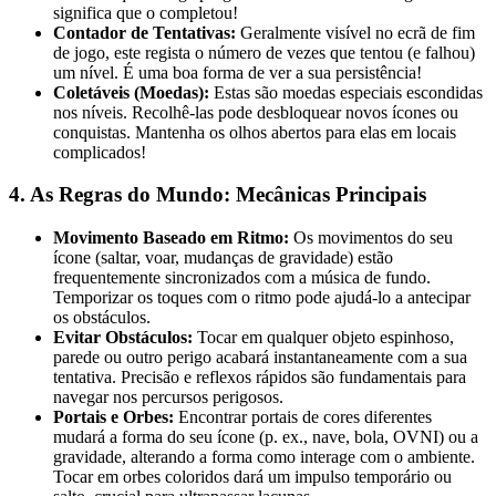
significa que o completou!
Contador de Tentativas:
Geralmente visível no ecrã de fim
de jogo, este regista o número de vezes que tentou (e falhou)
um nível. É uma boa forma de ver a sua persistência!
Coletáveis (Moedas):
Estas são moedas especiais escondidas
nos níveis. Recolhê-las pode desbloquear novos ícones ou
conquistas. Mantenha os olhos abertos para elas em locais
complicados!
4. As Regras do Mundo: Mecânicas Principais
Movimento Baseado em Ritmo:
Os movimentos do seu
ícone (saltar, voar, mudanças de gravidade) estão
frequentemente sincronizados com a música de fundo.
Temporizar os toques com o ritmo pode ajudá-lo a antecipar
os obstáculos.
Evitar Obstáculos:
Tocar em qualquer objeto espinhoso,
parede ou outro perigo acabará instantaneamente com a sua
tentativa. Precisão e reflexos rápidos são fundamentais para
navegar nos percursos perigosos.
Portais e Orbes:
Encontrar portais de cores diferentes
mudará a forma do seu ícone (p. ex., nave, bola, OVNI) ou a
gravidade, alterando a forma como interage com o ambiente.
Tocar em orbes coloridos dará um impulso temporário ou