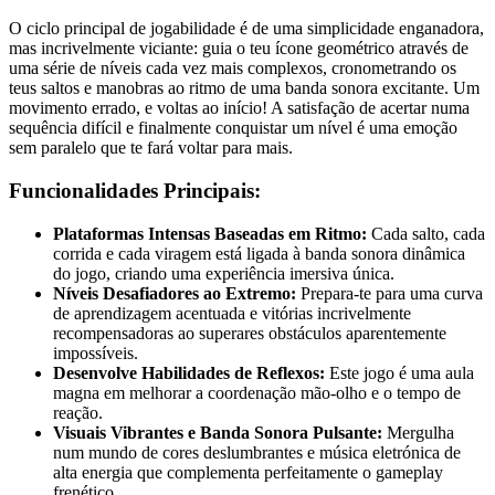
O ciclo principal de jogabilidade é de uma simplicidade enganadora,
mas incrivelmente viciante: guia o teu ícone geométrico através de
uma série de níveis cada vez mais complexos, cronometrando os
teus saltos e manobras ao ritmo de uma banda sonora excitante. Um
movimento errado, e voltas ao início! A satisfação de acertar numa
sequência difícil e finalmente conquistar um nível é uma emoção
sem paralelo que te fará voltar para mais.
Funcionalidades Principais:
Plataformas Intensas Baseadas em Ritmo:
Cada salto, cada
corrida e cada viragem está ligada à banda sonora dinâmica
do jogo, criando uma experiência imersiva única.
Níveis Desafiadores ao Extremo:
Prepara-te para uma curva
de aprendizagem acentuada e vitórias incrivelmente
recompensadoras ao superares obstáculos aparentemente
impossíveis.
Desenvolve Habilidades de Reflexos:
Este jogo é uma aula
magna em melhorar a coordenação mão-olho e o tempo de
reação.
Visuais Vibrantes e Banda Sonora Pulsante:
Mergulha
num mundo de cores deslumbrantes e música eletrónica de
alta energia que complementa perfeitamente o gameplay
frenético.