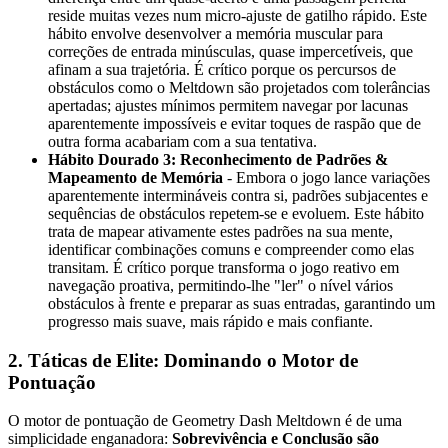
reside muitas vezes num micro-ajuste de gatilho rápido. Este
hábito envolve desenvolver a memória muscular para
correções de entrada minúsculas, quase impercetíveis, que
afinam a sua trajetória. É crítico porque os percursos de
obstáculos como o Meltdown são projetados com tolerâncias
apertadas; ajustes mínimos permitem navegar por lacunas
aparentemente impossíveis e evitar toques de raspão que de
outra forma acabariam com a sua tentativa.
Hábito Dourado 3: Reconhecimento de Padrões &
Mapeamento de Memória
- Embora o jogo lance variações
aparentemente intermináveis contra si, padrões subjacentes e
sequências de obstáculos repetem-se e evoluem. Este hábito
trata de mapear ativamente estes padrões na sua mente,
identificar combinações comuns e compreender como elas
transitam. É crítico porque transforma o jogo reativo em
navegação proativa, permitindo-lhe "ler" o nível vários
obstáculos à frente e preparar as suas entradas, garantindo um
progresso mais suave, mais rápido e mais confiante.
2. Táticas de Elite: Dominando o Motor de
Pontuação
O motor de pontuação de Geometry Dash Meltdown é de uma
simplicidade enganadora:
Sobrevivência e Conclusão são