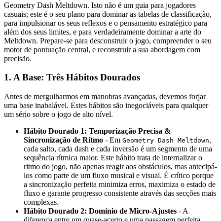
Geometry Dash Meltdown. Isto não é um guia para jogadores
casuais; este é o seu plano para dominar as tabelas de classificação,
para impulsionar os seus reflexos e o pensamento estratégico para
além dos seus limites, e para verdadeiramente dominar a arte do
Meltdown. Prepare-se para desconstruir o jogo, compreender o seu
motor de pontuação central, e reconstruir a sua abordagem com
precisão.
1. A Base: Três Hábitos Dourados
Antes de mergulharmos em manobras avançadas, devemos forjar
uma base inabalável. Estes hábitos são inegociáveis para qualquer
um sério sobre o jogo de alto nível.
Hábito Dourado 1: Temporização Precisa &
Sincronização de Ritmo
- Em
,
Geometry Dash Meltdown
cada salto, cada dash e cada inversão é um segmento de uma
sequência rítmica maior. Este hábito trata de internalizar o
ritmo do jogo, não apenas reagir aos obstáculos, mas antecipá-
los como parte de um fluxo musical e visual. É crítico porque
a sincronização perfeita minimiza erros, maximiza o estado de
fluxo e garante progresso consistente através das secções mais
complexas.
Hábito Dourado 2: Domínio de Micro-Ajustes
- A
diferença entre um quase-acerto e uma passagem perfeita