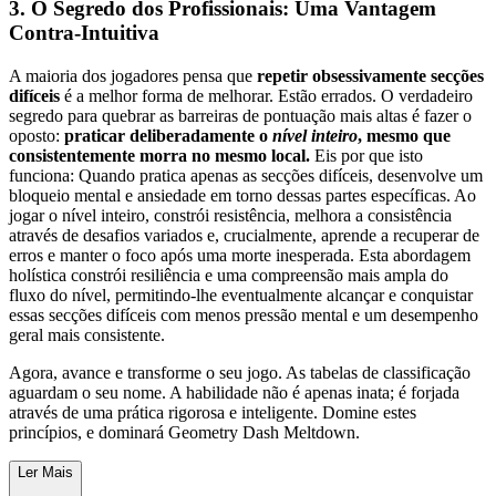
3. O Segredo dos Profissionais: Uma Vantagem
Contra-Intuitiva
A maioria dos jogadores pensa que
repetir obsessivamente secções
difíceis
é a melhor forma de melhorar. Estão errados. O verdadeiro
segredo para quebrar as barreiras de pontuação mais altas é fazer o
oposto:
praticar deliberadamente o
nível inteiro
, mesmo que
consistentemente morra no mesmo local.
Eis por que isto
funciona: Quando pratica apenas as secções difíceis, desenvolve um
bloqueio mental e ansiedade em torno dessas partes específicas. Ao
jogar o nível inteiro, constrói resistência, melhora a consistência
através de desafios variados e, crucialmente, aprende a recuperar de
erros e manter o foco após uma morte inesperada. Esta abordagem
holística constrói resiliência e uma compreensão mais ampla do
fluxo do nível, permitindo-lhe eventualmente alcançar e conquistar
essas secções difíceis com menos pressão mental e um desempenho
geral mais consistente.
Agora, avance e transforme o seu jogo. As tabelas de classificação
aguardam o seu nome. A habilidade não é apenas inata; é forjada
através de uma prática rigorosa e inteligente. Domine estes
princípios, e dominará Geometry Dash Meltdown.
Ler Mais