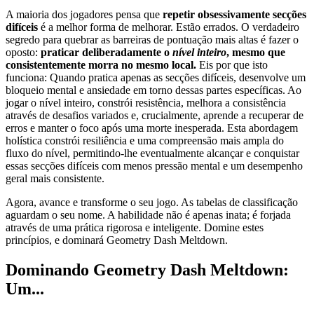
A maioria dos jogadores pensa que
repetir obsessivamente secções
difíceis
é a melhor forma de melhorar. Estão errados. O verdadeiro
segredo para quebrar as barreiras de pontuação mais altas é fazer o
oposto:
praticar deliberadamente o
nível inteiro
, mesmo que
consistentemente morra no mesmo local.
Eis por que isto
funciona: Quando pratica apenas as secções difíceis, desenvolve um
bloqueio mental e ansiedade em torno dessas partes específicas. Ao
jogar o nível inteiro, constrói resistência, melhora a consistência
através de desafios variados e, crucialmente, aprende a recuperar de
erros e manter o foco após uma morte inesperada. Esta abordagem
holística constrói resiliência e uma compreensão mais ampla do
fluxo do nível, permitindo-lhe eventualmente alcançar e conquistar
essas secções difíceis com menos pressão mental e um desempenho
geral mais consistente.
Agora, avance e transforme o seu jogo. As tabelas de classificação
aguardam o seu nome. A habilidade não é apenas inata; é forjada
através de uma prática rigorosa e inteligente. Domine estes
princípios, e dominará Geometry Dash Meltdown.
Dominando Geometry Dash Meltdown:
Um...