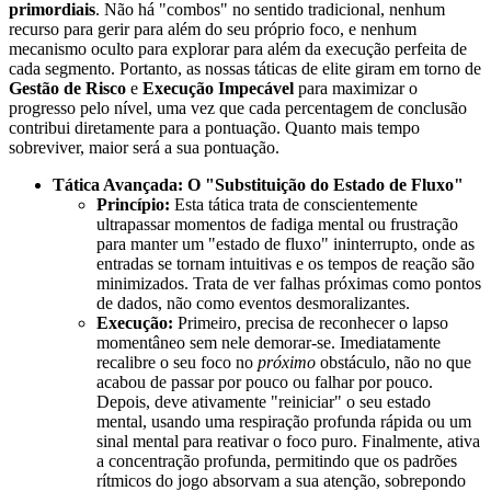
primordiais
. Não há "combos" no sentido tradicional, nenhum
recurso para gerir para além do seu próprio foco, e nenhum
mecanismo oculto para explorar para além da execução perfeita de
cada segmento. Portanto, as nossas táticas de elite giram em torno de
Gestão de Risco
e
Execução Impecável
para maximizar o
progresso pelo nível, uma vez que cada percentagem de conclusão
contribui diretamente para a pontuação. Quanto mais tempo
sobreviver, maior será a sua pontuação.
Tática Avançada: O "Substituição do Estado de Fluxo"
Princípio:
Esta tática trata de conscientemente
ultrapassar momentos de fadiga mental ou frustração
para manter um "estado de fluxo" ininterrupto, onde as
entradas se tornam intuitivas e os tempos de reação são
minimizados. Trata de ver falhas próximas como pontos
de dados, não como eventos desmoralizantes.
Execução:
Primeiro, precisa de reconhecer o lapso
momentâneo sem nele demorar-se. Imediatamente
recalibre o seu foco no
próximo
obstáculo, não no que
acabou de passar por pouco ou falhar por pouco.
Depois, deve ativamente "reiniciar" o seu estado
mental, usando uma respiração profunda rápida ou um
sinal mental para reativar o foco puro. Finalmente, ativa
a concentração profunda, permitindo que os padrões
rítmicos do jogo absorvam a sua atenção, sobrepondo