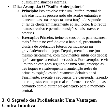
quaisquer distrações internas.
Tática Avançada: O "Buffer Antecipatório"
Princípio:
Isto envolve criar um "buffer" mental de
entradas futuras processando obstáculos entrantes e
planeando as suas respostas uma fração de segundo
antes
de chegarem fisicamente ao seu ícone. Isto reduz
o atraso reativo e permite transições mais suaves e
precisas.
Execução:
Primeiro, treine os seus olhos para escanear
mais à frente no ecrã do que o habitual, procurando
clusters de obstáculos futuros ou mudanças na
gravidade/modo de jogo. Depois, mentalmente (ou
mesmo fisicamente, com movimentos subtis dos dedos)
"pré-carregue" a entrada necessária. Por exemplo, se vir
um trio de espigões seguido de uma orbe, antecipe as
três toques e a subsequente manutenção
antes
do
primeiro espigão estar diretamente debaixo de si.
Finalmente, execute a sequência pré-carregada, fazendo
micro-ajustes em tempo real conforme necessário, mas
contando com o buffer pré-planejado para o momento
central.
3. O Segredo dos Profissionais: Uma Vantagem
Contra-Intuitiva