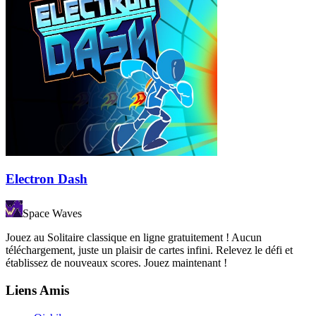
Electron Dash
Space Waves
Jouez au Solitaire classique en ligne gratuitement ! Aucun
téléchargement, juste un plaisir de cartes infini. Relevez le défi et
établissez de nouveaux scores. Jouez maintenant !
Liens Amis