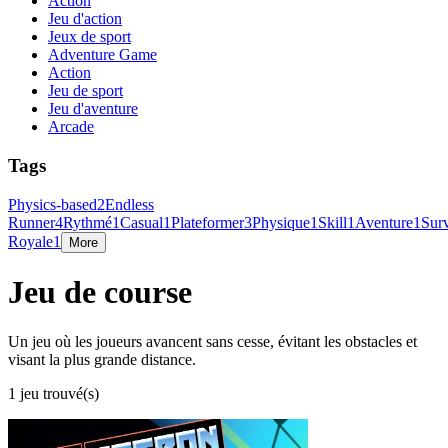
Action
Jeu d'action
Jeux de sport
Adventure Game
Action
Jeu de sport
Jeu d'aventure
Arcade
Tags
Physics-based
2
Endless
Runner
4
Rythmé
1
Casual
1
Plateformer
3
Physique
1
Skill
1
Aventure
1
Sur
Royale
1
More
Jeu de course
Un jeu où les joueurs avancent sans cesse, évitant les obstacles et
visant la plus grande distance.
1 jeu trouvé(s)