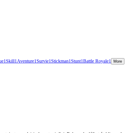
ue
1
Skill
1
Aventure
1
Survie
1
Stickman
1
Stunt
1
Battle Royale
1
More