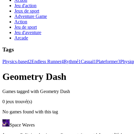
Action
Jeu d'action
Jeux de sport
Adventure Game
Action
Jeu de sport
Jeu d'aventure
Arcade
Tags
Physics-based
2
Endless Runner
4
Rythmé
1
Casual
1
Plateformer
3
Physiq
Geometry Dash
Games tagged with Geometry Dash
0 jeux trouvé(s)
No games found with this tag
Space Waves