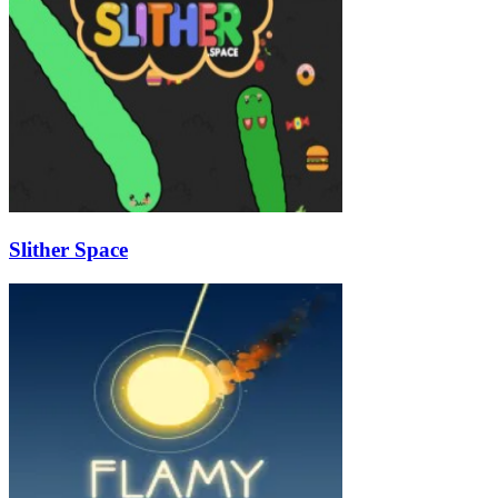
Slither Space