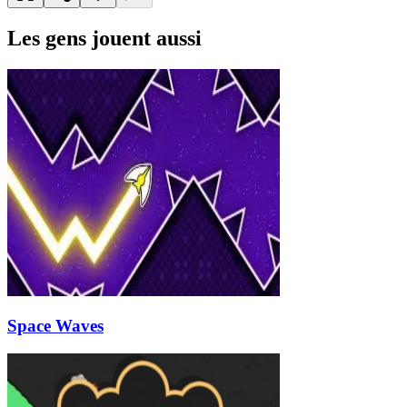
Les gens jouent aussi
Space Waves