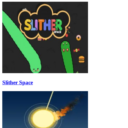
Slither Space