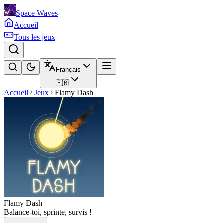
Space Waves
Accueil
Tous les jeux
Français
🇫🇷
Accueil
Jeux
Flamy Dash
Flamy Dash
Balance-toi, sprinte, survis !