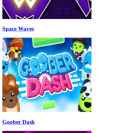
Space Waves
Goober Dash